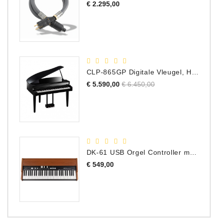
Prijs
€ 2.295,00
CLP-865GP Digitale Vleugel, Hoogglans Zwart, DEMO Model
Normale
Prijs
€ 5.590,00
€ 6.450,00
prijs
DK-61 USB Orgel Controller met Drawbars
Prijs
€ 549,00