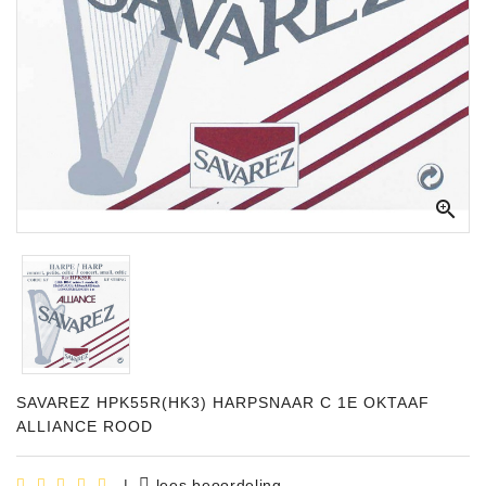
Apparatuur
Opname
Apparatuur
Blaasinstrumenten
Slaginstrumenten

Microfoons
Versterking
Instrumenten
Celtic
Instruments
SAVAREZ HPK55R(HK3) HARPSNAAR C 1E OKTAAF
Shop
ALLIANCE ROOD
Bladmuziek
|
lees beoordeling