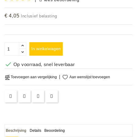
Accessoires
€ 4,05
Inclusief belasting
DEMO
MODELLEN
OPRUIMING
In winkelwagen
OCCASIONS

Op voorraad, snel leverbaar
DEMONSTRATIES
Aan wenslijst toevoegen
Toevoegen aan vergelijking
&
CLINICS
VERHUUR,
SERVICE
&
DIENSTEN
Beschrijving
Details
Beoordeling