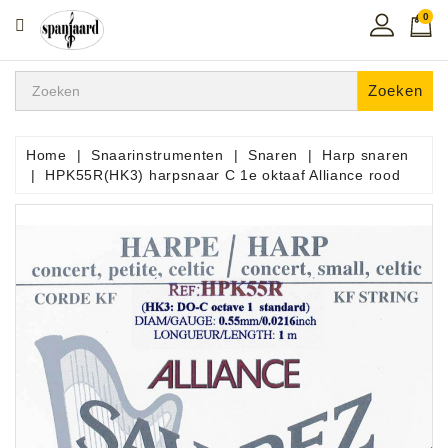
0
CATEGORIE
Home
Zoeken
Muziekles
In
Home
Snaarinstrumenten
Snaren
Harp snaren
De
HPK55R(HK3) harpsnaar C 1e oktaaf Alliance rood
Regio
Toetsen
Instrumenten
Hifi
Snaarinstrumenten
Pro
Audio