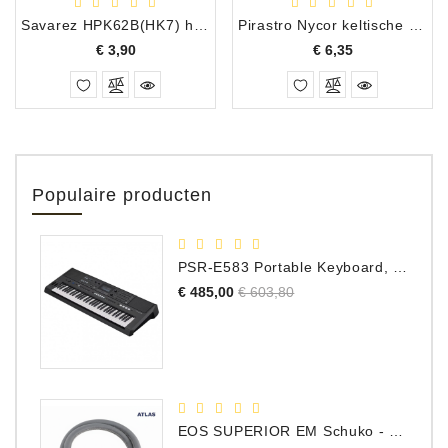
Savarez HPK62B(HK7) harpsnaar F 1e oktaaf Alliance blauw
Pirastro Nycor keltische harpsnaar B 3e octaaf
Prijs
Prijs
€ 3,90
€ 6,35
Populaire producten
PSR-E583 Portable Keyboard, 61 Toetsen
Normale
Prijs
€ 485,00
€ 603,80
prijs
EOS SUPERIOR EM Schuko - C15 - Netstroom Kabel, 1.0 Meter