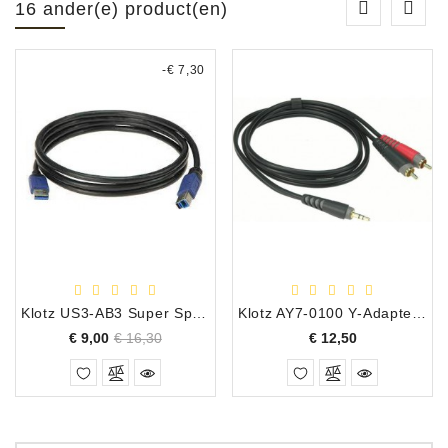
16 ander(e) product(en)
-€ 7,30
Klotz US3-AB3 Super Speed 3.0 USB Kabel, A-B, Lengte 3.0 Meter OPRUIMING!
Klotz AY7-0100 Y-Adapter Kabel 3.5mm Stereo Mini Jack/2 x RCA Male, 1.00 Meter
Normale
Prijs
Prijs
€ 9,00
€ 16,30
€ 12,50
prijs