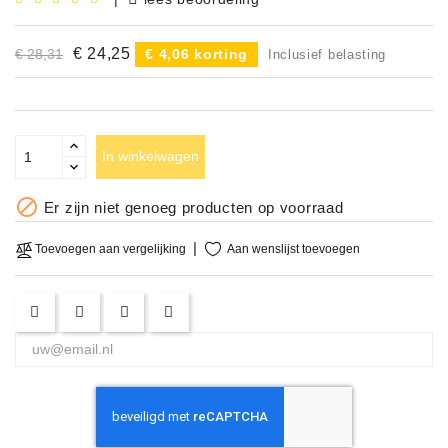
Accessoires
€ 24,25
€ 28,31
€ 4,06 korting
Inclusief belasting
DEMO
MODELLEN
OPRUIMING
In winkelwagen
OCCASIONS

Er zijn niet genoeg producten op voorraad
DEMONSTRATIES
Aan wenslijst toevoegen
Toevoegen aan vergelijking
&
CLINICS
VERHUUR,
SERVICE
&
DIENSTEN