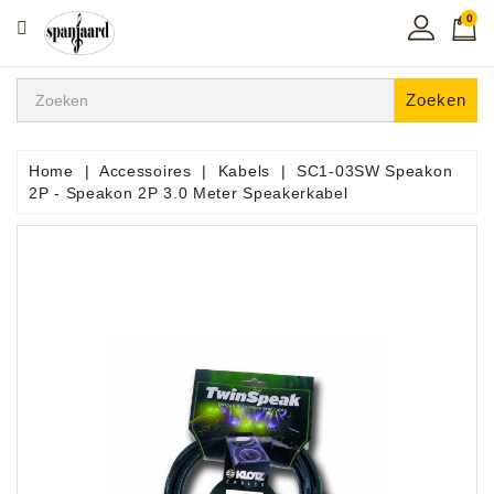
0
CATEGORIE
Home
Zoeken
Muziekles
In
Home
Accessoires
Kabels
SC1-03SW Speakon
De
2P - Speakon 2P 3.0 Meter Speakerkabel
Regio
Toetsen
Instrumenten
Hifi
Snaarinstrumenten
Pro
Audio