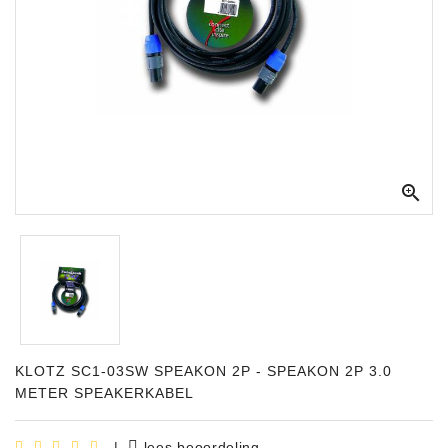
Apparatuur
Opname
Apparatuur
Blaasinstrumenten
Slaginstrumenten

Microfoons
Versterking
Instrumenten
Celtic
Instruments
KLOTZ SC1-03SW SPEAKON 2P - SPEAKON 2P 3.0
Shop
METER SPEAKERKABEL
Bladmuziek
|
lees beoordeling