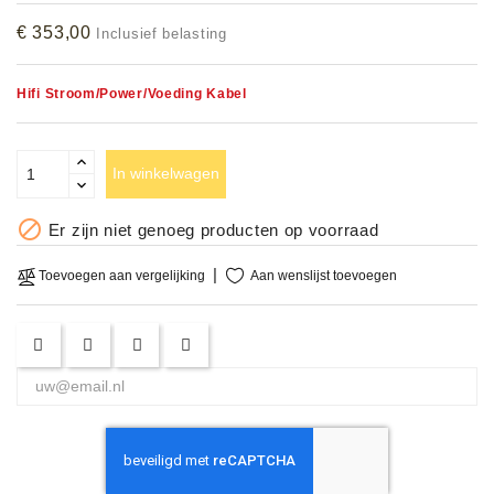
Accessoires
€ 353,00
Inclusief belasting
DEMO
Hifi Stroom/Power/Voeding Kabel
MODELLEN
OPRUIMING
In winkelwagen
OCCASIONS

Er zijn niet genoeg producten op voorraad
DEMONSTRATIES
Aan wenslijst toevoegen
Toevoegen aan vergelijking
&
CLINICS
VERHUUR,
SERVICE
&
DIENSTEN