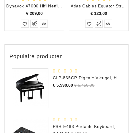
Dynavox X7000 Hifi Netfilter, Zwart
Atlas Cables Equator Streaming Audio UTP Kabel 1.50 Meter
Prijs
Prijs
€ 209,00
€ 123,00
Populaire producten
CLP-865GP Digitale Vleugel, Hoogglans Zwart, DEMO Model
Normale
Prijs
€ 5.590,00
€ 6.450,00
prijs
PSR-E483 Portable Keyboard, 61 Toetsen