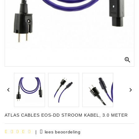
Apparatuur
Opname
Apparatuur
Blaasinstrumenten
Slaginstrumenten

Microfoons
Versterking


Instrumenten
Celtic
Instruments
ATLAS CABLES EOS-DD STROOM KABEL, 3.0 METER
Shop
Bladmuziek
|
lees beoordeling