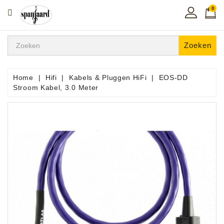
0
CATEGORIE
Home
Zoeken
Muziekles
In
Home
Hifi
Kabels & Pluggen HiFi
EOS-DD
De
Stroom Kabel, 3.0 Meter
Regio
Toetsen
Instrumenten
Hifi
Snaarinstrumenten
Pro
Audio