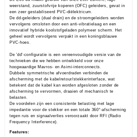
weerstand, zuurstofvrije koperen (OFC) geleiders, gevat in
een zeer gestabiliseerd PVC-diëlektricum.
De dd-geleiders (dual drain) en de stroomgeleiders worden
vervolgens omsloten door een anti-vibratielaag en een
innovatief hybride koolstofgeladen polymeer scherm. Het
geheel wordt vervolgens verpakt in een koningsblauwe
PVC-hoes.
De 'dd'-configuratie is een vereenvoudigde versie van de
technieken die we hebben ontwikkeld voor onze
hoogwaardige Mavros- en Asimi-interconnects.
Dubbele symmetrische afvoerdraden verbinden de
afscherming met de kabelretour/stekkerinterface, wat
betekent dat de kabel kan worden afgesloten zonder de
afscherming te vervormen, draaien of mechanisch te
belasten.
De voordelen zijn een consistente belasting met lage
impedantie voor de stekker en een totale 360°-afscherming
tegen ruis en signaalverlies veroorzaakt door RFI (Radio
Frequency Interference).
Features: