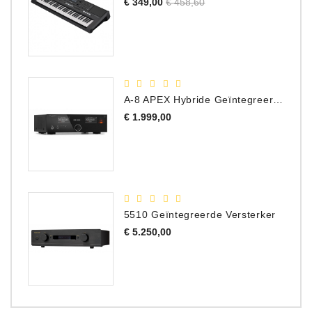
Normale
Prijs
€ 349,00
€ 458,60
prijs
A-8 APEX Hybride Geïntegreerde Versterker
Prijs
€ 1.999,00
5510 Geïntegreerde Versterker
Prijs
€ 5.250,00