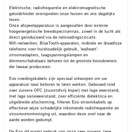
Elektrische, radiofrequentie en elektromagnetische
geluidshinder overspoelen onze huizen en ons dagelijks
leven.
Onze afspeelapparatuur is aangevallen door externe
hoogenergetische breedspectrumruis, zowel in de lucht als
direct geïnduceerd via de netvoedingscircuits.
Wifi-netwerken, BlueTooth-apparaten, mobiele en draadloze
telefoons voor huishoudelijk gebruik, 'wallwart'-
stroomadapters, laagspanningslampen en
dimmerschakelaars behoren tot de grootste boosdoeners
die lawaai produceren.
Eos-voedingskabels zijn speciaal ontworpen om uw
apparatuur naar behoren te laten werken. Gebouwd rond
zeer zuivere OFC (zuurstofvrij koper) met lage weerstand,
met lage serieweerstand, zeer efficiënte diëlektrica en
uitgebreide afscherming, filteren Eos-stroomkabels op
effectieve wijze schadelijke inkomende radiofrequentie en
stroomverontreiniging uit, waardoor deze snel naar de
aarde worden gedumpt.
De Eos dd maakt gebruik van onze zeer zuivere, lage