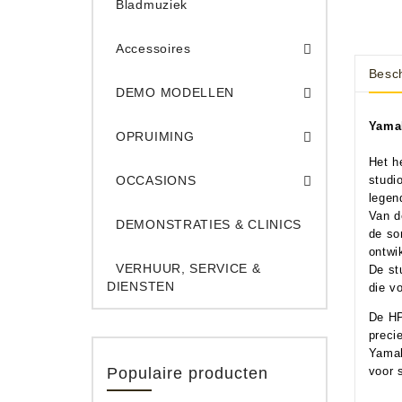
Bladmuziek
Accessoires
Besch
DEMO Opname App
DEMO Toe
DEMO MODELLEN
Opruiming Elec. Gitaren & Amps
Opruiming S
Opruiming 
Opruiming Opname A
Opruiming Toetsen
Yam
OPRUIMING
Het h
Occ. Gitaar/Bas Ve
OCCASIONS
studi
legen
Van d
DEMONSTRATIES & CLINICS
de so
ontwi
VERHUUR, SERVICE &
De st
DIENSTEN
die v
De HP
preci
Yamah
Populaire producten
voor 