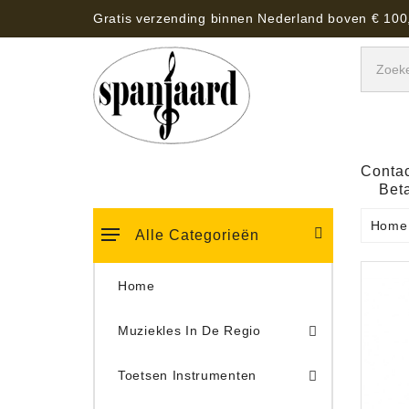
Gratis verzending binnen Nederland boven € 100
Contac
Bet
Home
Alle Categorieën
Home
Muziekles In De Regio
Keyboard Tassen, Koffers, Hoezen
Toetsen Instrumenten
Draaitafel/Platenspeler 
Draaitafel/Platenspeler Vervangings Naalden Tonar