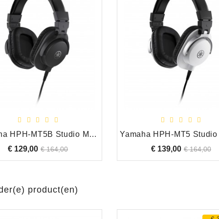
Yamaha HPH-MT5B Studio Monitor Hoofdtelefoon, Zwart
€ 129,00
Normale
Prijs
€ 139,00
Normale
Pr
€ 164,00
€ 164,00
prijs
prijs
Jan Rijk
der(e) product(en)
verkoop