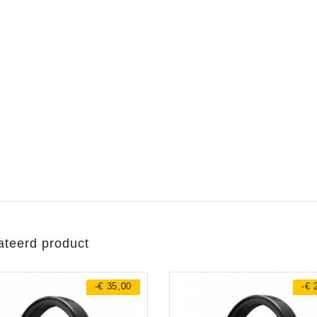
ateerd product
-€ 35,00
-€ 