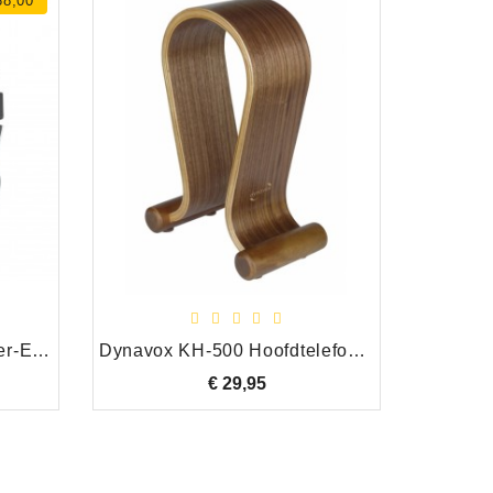
38,00
Electrische (bas)gitaren, bas en
gitaarversterking, slagwerk, live
microfoons en toebehoren.
Reparatie instrumenten,
versterking en Hifi.
Yamaha HPH-MT7WH Over-Ear Studio Hoofdtelefoon, Wit
Dynavox KH-500 Hoofdtelefoon Standaard Walnoot
ijs
€ 29,95
Prijs