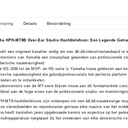
rijving
Details
Beoordeling
aratuur
tseninstrumenten
laginstrumenten
Microfoons/Opname
pparatuur
 Instrumenten
Vincent Kabels OPRUIMING
Van Den Hul Kabels OPRUIMING
aha
HPH-MT8B Over-Ear Studio Hoofdtelefoon:
Een Legende Getra
eeft een origineel karakter nodig om een â€‹â€‹industriestandaard te 
rsterking
omonitors van Yamaha een steunpilaar geworden van professionele st
darische nauwkeurigheid.
e NS-10M tot de MSP- en HS-serie is Yamaha trouw gebleven aan een o
nische nauwkeurigheid die geluidsprofessionals het perfecte platfor
kkelen en te ontwikkelen.
udiomonitors van de MT-serie blijven trouw aan dit fundamentele con
oldoet aan de hoge eisen van de professionele studio- en monitoring
H-MT8-hoofdtelefoons zijn ontworpen om een â€‹â€‹nauwkeurige respo
eze stereobeelden en reproduceren getrouw elke nuance van het midde
a heeft tientallen jaren opgebouwde kennis en expertise op het gebi
studioapparatuur toegepast bij het ontwerpen van elke akoestische c