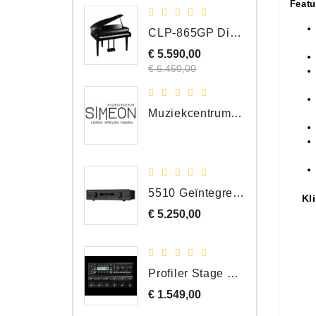
Featu
CLP-865GP Digitale Vleugel, Hoogglans Zwart, DEMO Model
€ 5.590,00
Normale
Prijs
prijs
€ 6.450,00
Muziekcentrum Simeon Bergen
5510 Geïntegreerde Versterker
Kl
€ 5.250,00
Prijs
Profiler Stage MK 2
€ 1.549,00
Prijs