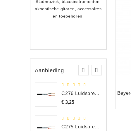
Bladmuziek, blaasinstrumenten,
Toets
akoestische gitaren, accessoires
apparat
en toebehoren.
Aanbieding
C276 Luidspreker kabel 2 x 2,50 mm² (per meter)
€ 3,25
Prijs
C275 Luidspreker kabel 2 x 1,50 mm² (Per Meter)