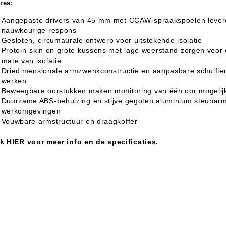
res:
Aangepaste drivers van 45 mm met CCAW-spraakspoelen levere
nauwkeurige respons
Gesloten, circumaurale ontwerp voor uitstekende isolatie
Protein-skin en grote kussens met lage weerstand zorgen voor
mate van isolatie
Driedimensionale armzwenkconstructie en aanpasbare schuiflen
werken
Beweegbare oorstukken maken monitoring van één oor mogelij
Duurzame ABS-behuizing en stijve gegoten aluminium steunarm
werkomgevingen
Vouwbare armstructuur en draagkoffer
ik HIER voor meer info en de specificaties.