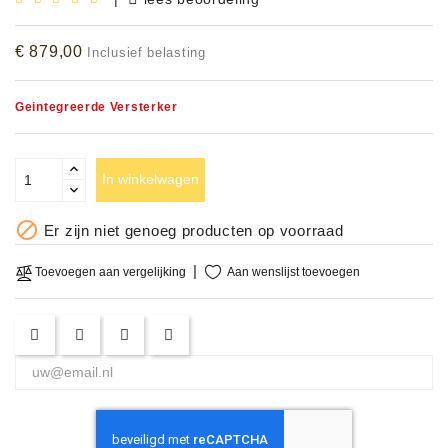
Accessoires
€ 879,00
Inclusief belasting
DEMO
MODELLEN
Geintegreerde Versterker
OPRUIMING
In winkelwagen
OCCASIONS

Er zijn niet genoeg producten op voorraad
DEMONSTRATIES
&
Aan wenslijst toevoegen
Toevoegen aan vergelijking
CLINICS
VERHUUR,
SERVICE
&
DIENSTEN