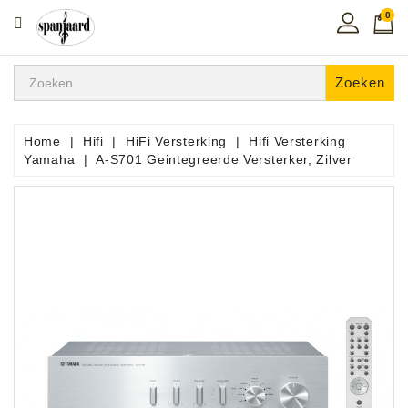
0
CATEGORIE
Home
Zoeken
Muziekles
In
Home
Hifi
HiFi Versterking
Hifi Versterking
De
Yamaha
A-S701 Geintegreerde Versterker, Zilver
Regio
Toetsen
Instrumenten
Hifi
Snaarinstrumenten
Pro
Audio