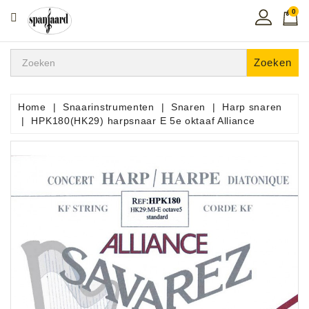
0
CATEGORIE
Home
Zoeken
Muziekles
In
Home
Snaarinstrumenten
Snaren
Harp snaren
De
HPK180(HK29) harpsnaar E 5e oktaaf Alliance
Regio
Toetsen
Instrumenten
Hifi
Snaarinstrumenten
Pro
Audio