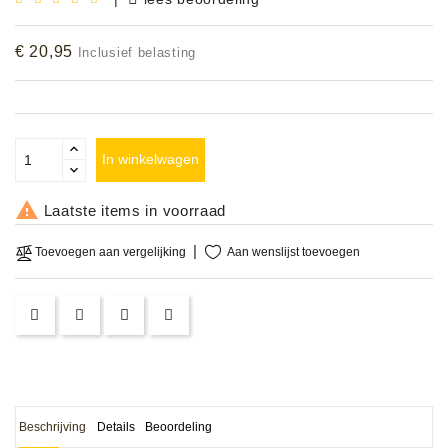
Accessoires
€ 20,95
Inclusief belasting
DEMO
MODELLEN
OPRUIMING
In winkelwagen
OCCASIONS

Laatste items in voorraad
DEMONSTRATIES
Aan wenslijst toevoegen
Toevoegen aan vergelijking
&
CLINICS
VERHUUR,
SERVICE
&
DIENSTEN
Beschrijving
Details
Beoordeling