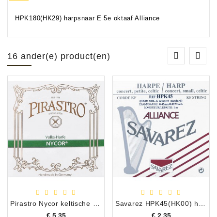
HPK180(HK29) harpsnaar E 5e oktaaf Alliance
16 ander(e) product(en)
Pirastro Nycor keltische harpsnaar D 2e octaaf
Savarez HPK45(HK00) harpsnaar G 0e oktaaf Alliance
Prijs
Prijs
€ 5,35
€ 2,35