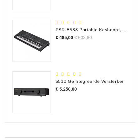
PSR-E583 Portable Keyboard, 61 Toetsen
Normale
Prijs
€ 485,00
€ 603,80
prijs
5510 Geïntegreerde Versterker
Prijs
€ 5.250,00