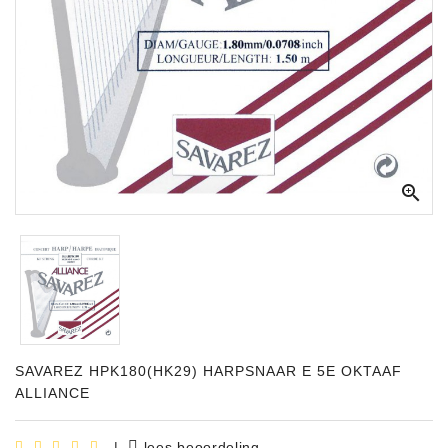
Apparatuur
Opname
Apparatuur
Blaasinstrumenten
Slaginstrumenten

Microfoons
Versterking
Instrumenten
Celtic
Instruments
SAVAREZ HPK180(HK29) HARPSNAAR E 5E OKTAAF
Shop
ALLIANCE
Bladmuziek
|
lees beoordeling