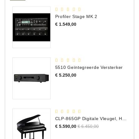
Profiler Stage MK 2
Prijs
€ 1.549,00
5510 Geïntegreerde Versterker
Prijs
€ 5.250,00
CLP-865GP Digitale Vleugel, Hoogglans Zwart, DEMO Model
Normale
Prijs
€ 5.590,00
€ 6.450,00
prijs