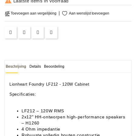

Laatste items in voorraad
Aan wenslijst toevoegen
Toevoegen aan vergelijking
Beschrijving
Details
Beoordeling
Lionheart Foundry LF212 - 120W Cabinet
Specificaties:
LF212 – 120W RMS
2x12" HH-ontworpen high-performance speakers
– H1260
4 Ohm impedantie
Robuuste volledig houten constructie