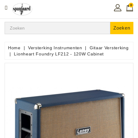
0
CATEGORIE
Home
Zoeken
Muziekles
In
Home
Versterking Instrumenten
Gitaar Versterking
De
Lionheart Foundry LF212 - 120W Cabinet
Regio
Toetsen
Instrumenten
Hifi
Snaarinstrumenten
Pro
Audio