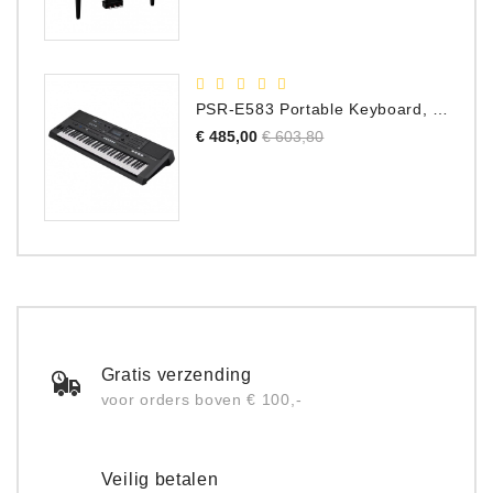
PSR-E583 Portable Keyboard, 61 Toetsen
Normale
Prijs
€ 485,00
€ 603,80
prijs
Gratis verzending
voor orders boven € 100,-
Veilig betalen