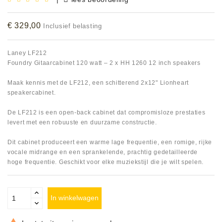
Accessoires
€ 329,00
Inclusief belasting
DEMO
MODELLEN
Laney LF212
Foundry Gitaarcabinet 120 watt – 2 x HH 1260 12 inch speakers
OPRUIMING
Maak kennis met de LF212, een schitterend 2x12" Lionheart
speakercabinet.
OCCASIONS
De LF212 is een open-back cabinet dat compromisloze prestaties
DEMONSTRATIES
levert met een robuuste en duurzame constructie.
&
CLINICS
Dit cabinet produceert een warme lage frequentie, een romige, rijke
vocale midrange en een sprankelende, prachtig gedetailleerde
hoge frequentie. Geschikt voor elke muziekstijl die je wilt spelen.
VERHUUR,
SERVICE
&
DIENSTEN
In winkelwagen