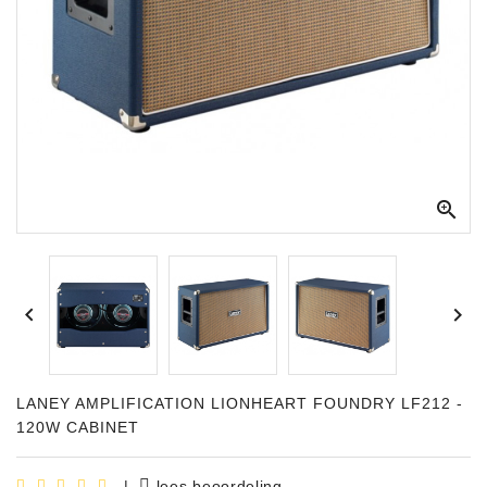
Apparatuur
Opname
Apparatuur
Blaasinstrumenten
Slaginstrumenten

Microfoons
Versterking


Instrumenten
Celtic
Instruments
LANEY AMPLIFICATION LIONHEART FOUNDRY LF212 -
Shop
120W CABINET
Bladmuziek
|
lees beoordeling