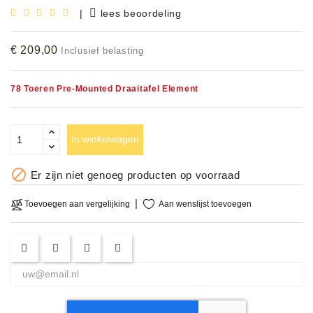
|
lees beoordeling
Accessoires
€ 209,00
Inclusief belasting
DEMO
MODELLEN
78 Toeren Pre-Mounted Draaitafel Element
OPRUIMING
OCCASIONS
In winkelwagen
DEMONSTRATIES

Er zijn niet genoeg producten op voorraad
&
CLINICS
Aan wenslijst toevoegen
Toevoegen aan vergelijking
VERHUUR,
SERVICE
&
DIENSTEN