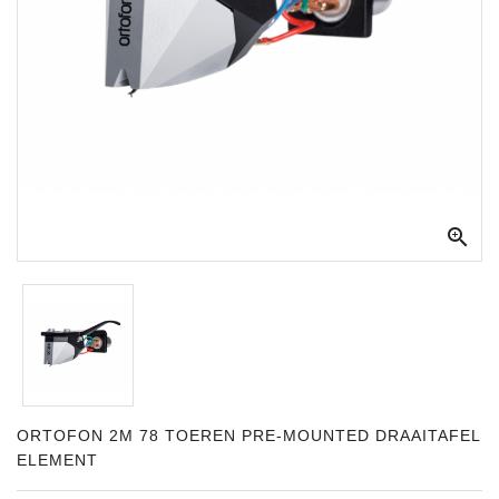
Apparatuur
Opname
Apparatuur
Blaasinstrumenten
Slaginstrumenten

Microfoons
Versterking
Instrumenten
Celtic
Instruments
Shop
ORTOFON 2M 78 TOEREN PRE-MOUNTED DRAAITAFEL
ELEMENT
Bladmuziek