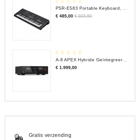
PSR-E583 Portable Keyboard, 61 Toetsen
Normale
Prijs
€ 485,00
€ 603,80
prijs
A-8 APEX Hybride Geïntegreerde Versterker
Prijs
€ 1.999,00
Gratis verzending