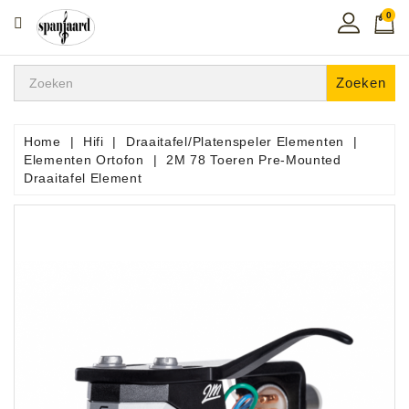
0
CATEGORIE
Home
Zoeken
Muziekles
In
Home
Hifi
Draaitafel/Platenspeler Elementen
De
Elementen Ortofon
2M 78 Toeren Pre-Mounted
Regio
Draaitafel Element
Toetsen
Instrumenten
Hifi
Snaarinstrumenten
Pro
Audio