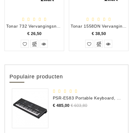
Tonar 732 Vervangingsnaald Dual DN-211
Tonar 1558DN Vervangingsnaald Dual DN-167 78RPM
Prijs
Prijs
€ 26,50
€ 38,50
Populaire producten
PSR-E583 Portable Keyboard, 61 Toetsen
Normale
Prijs
€ 485,00
€ 603,80
prijs