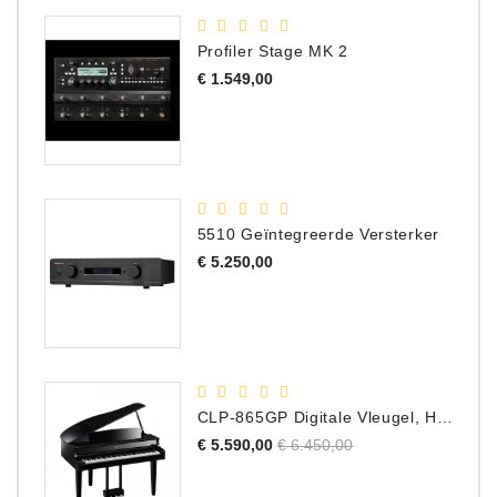
Profiler Stage MK 2
Prijs
€ 1.549,00
5510 Geïntegreerde Versterker
Prijs
€ 5.250,00
CLP-865GP Digitale Vleugel, Hoogglans Zwart, DEMO Model
Normale
Prijs
€ 5.590,00
€ 6.450,00
prijs