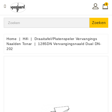
0
CATEGORIE
Home
Zoeken
Muziekles
In
Home
Hifi
Draaitafel/Platenspeler Vervangings
De
Naalden Tonar
1285DN Vervangingsnaald Dual DN-
Regio
202
Toetsen
Instrumenten
Hifi
Snaarinstrumenten
Pro
Audio