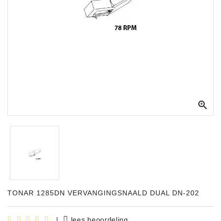
Apparatuur
Opname
Apparatuur
Blaasinstrumenten
Slaginstrumenten

Microfoons
Versterking
Instrumenten
Celtic
Instruments
Shop
TONAR 1285DN VERVANGINGSNAALD DUAL DN-202
Bladmuziek
|
lees beoordeling