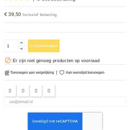
Accessoires
€ 39,50
Inclusief belasting
DEMO
MODELLEN
OPRUIMING
In winkelwagen
OCCASIONS

Er zijn niet genoeg producten op voorraad
DEMONSTRATIES
Aan wenslijst toevoegen
Toevoegen aan vergelijking
&
CLINICS
VERHUUR,
SERVICE
&
DIENSTEN