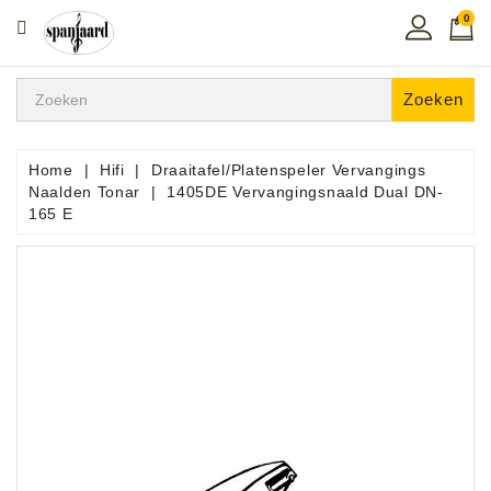
0
CATEGORIE
Home
Zoeken
Muziekles
In
Home
Hifi
Draaitafel/Platenspeler Vervangings
De
Naalden Tonar
1405DE Vervangingsnaald Dual DN-
Regio
165 E
Toetsen
Instrumenten
Hifi
Snaarinstrumenten
Pro
Audio