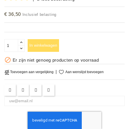
Accessoires
€ 36,50
Inclusief belasting
DEMO
MODELLEN
OPRUIMING
In winkelwagen
OCCASIONS

Er zijn niet genoeg producten op voorraad
DEMONSTRATIES
Aan wenslijst toevoegen
Toevoegen aan vergelijking
&
CLINICS
VERHUUR,
SERVICE
&
DIENSTEN