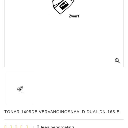
Apparatuur
Opname
Apparatuur
Blaasinstrumenten
Slaginstrumenten

Microfoons
Versterking
Instrumenten
Celtic
Instruments
Shop
TONAR 1405DE VERVANGINGSNAALD DUAL DN-165 E
Bladmuziek
|
lees beoordeling