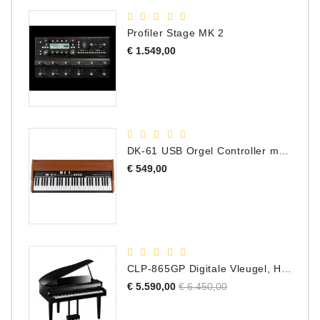
Profiler Stage MK 2
Prijs
€ 1.549,00
DK-61 USB Orgel Controller met Drawbars
Prijs
€ 549,00
CLP-865GP Digitale Vleugel, Hoogglans Zwart, DEMO Model
Normale
Prijs
€ 5.590,00
€ 6.450,00
prijs