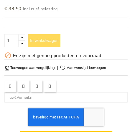
Accessoires
€ 38,50
Inclusief belasting
DEMO
MODELLEN
In winkelwagen
OPRUIMING

Er zijn niet genoeg producten op voorraad
OCCASIONS
Aan wenslijst toevoegen
Toevoegen aan vergelijking
DEMONSTRATIES
&
CLINICS
VERHUUR,
SERVICE
&
DIENSTEN