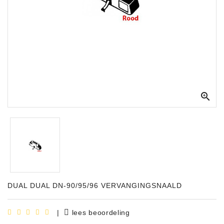
Apparatuur
Opname
Apparatuur
Blaasinstrumenten
Slaginstrumenten

Microfoons
Versterking
Instrumenten
Celtic
Instruments
DUAL DUAL DN-90/95/96 VERVANGINGSNAALD
Shop
Bladmuziek
|
lees beoordeling