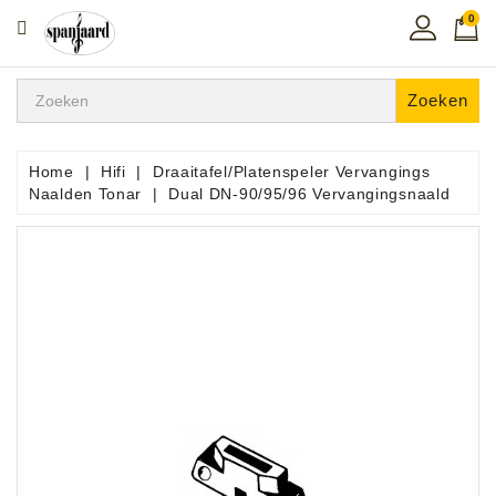
0
CATEGORIE
Home
Zoeken
Muziekles
In
Home
Hifi
Draaitafel/Platenspeler Vervangings
De
Naalden Tonar
Dual DN-90/95/96 Vervangingsnaald
Regio
Toetsen
Instrumenten
Hifi
Snaarinstrumenten
Pro
Audio