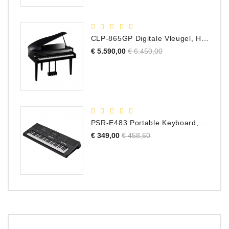
CLP-865GP Digitale Vleugel, Hoogglans Zwart, DEMO Model
Normale
Prijs
€ 5.590,00
€ 6.450,00
prijs
PSR-E483 Portable Keyboard, 61 Toetsen
Normale
Prijs
€ 349,00
€ 458,60
prijs