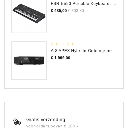
PSR-E583 Portable Keyboard, 61 Toetsen
Normale
Prijs
€ 485,00
€ 603,80
prijs
A-8 APEX Hybride Geïntegreerde Versterker
Prijs
€ 1.999,00
Gratis verzending
voor orders boven € 100,-