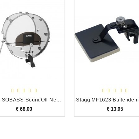
Evans SOBASS SoundOff Neopreen Bassdrum Mute
€ 68,00
Prijs
€ 13,95
Prijs