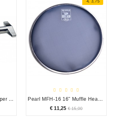
-€ 3,75
Stagg MF1623 Buitendemper - rechthoekig
Pearl MFH-16 16" Muffle Head (Opruiming)
€ 11,25
Normale
Prijs
€ 15,00
prijs