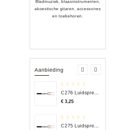
Bladmuziek, blaasinstrumenten,
Toets
akoestische gitaren, accessoires
apparat
en toebehoren.
Aanbieding
C276 Luidspreker kabel 2 x 2,50 mm² (per meter)
€ 3,25
Prijs
C275 Luidspreker kabel 2 x 1,50 mm² (Per Meter)