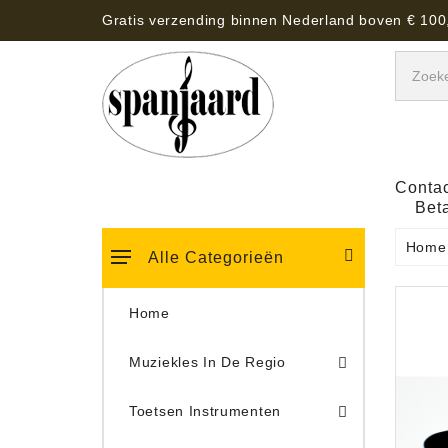
Gratis verzending binnen Nederland boven € 100
Contac
Bet
Home
Alle Categorieën
Home
Muziekles In De Regio
Keyboard Tassen, Koffers, Hoezen
Toetsen Instrumenten
Draaitafel/Platenspeler 
Draaitafel/Platenspeler Vervangings Naalden Tonar