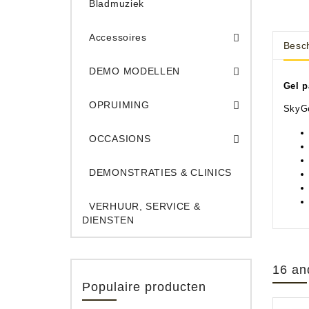
Bladmuziek
Accessoires
Besch
DEMO Opname App
DEMO Toe
DEMO MODELLEN
Gel p
Opruiming Elec. Gitaren & Amps
Opruiming S
Opruiming 
Opruiming Opname A
Opruiming Toetsen
OPRUIMING
SkyGe
Occ. Gitaar/Bas Ve
OCCASIONS
DEMONSTRATIES & CLINICS
VERHUUR, SERVICE &
DIENSTEN
16 an
Populaire producten