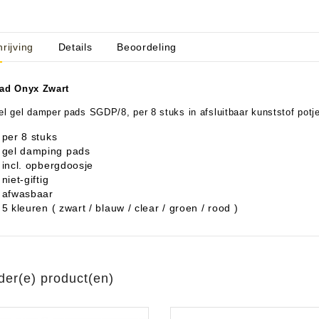
rijving
Details
Beoordeling
aratuur
tseninstrumenten
ad Onyx Zwart
laginstrumenten
Microfoons/Opname
pparatuur
 Instrumenten
Vincent Kabels OPRUIMING
Van Den Hul Kabels OPRUIMING
l gel damper pads SGDP/8, per 8 stuks in afsluitbaar kunststof potj
rsterking
per 8 stuks
gel damping pads
incl. opbergdoosje
niet-giftig
afwasbaar
5 kleuren ( zwart / blauw / clear / groen / rood )
der(e) product(en)