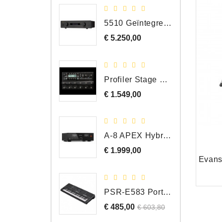
5510 Geïntegreerde Versterker
€ 5.250,00
Prijs
Profiler Stage MK 2
€ 1.549,00
Prijs
A-8 APEX Hybride Geïntegreerde Versterker
€ 1.999,00
Prijs
PSR-E583 Portable Keyboard, 61 Toetsen
€ 485,00
Normale
Prijs
€ 603,80
prijs