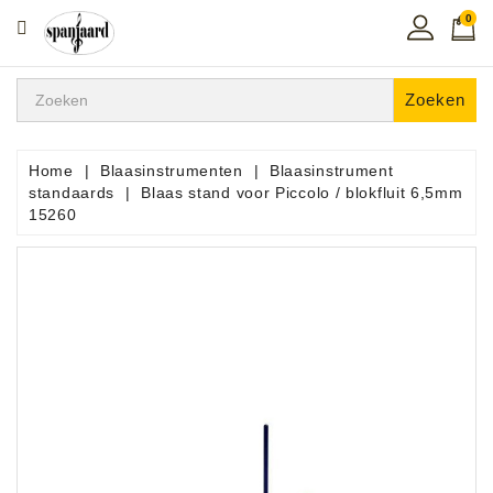
0
CATEGORIE
Home
Zoeken
Muziekles
In
Home
Blaasinstrumenten
Blaasinstrument
De
standaards
Blaas stand voor Piccolo / blokfluit 6,5mm
Regio
15260
Toetsen
Instrumenten
Hifi
Snaarinstrumenten
Pro
Audio