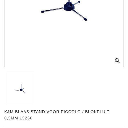
Apparatuur
Opname
Apparatuur
Blaasinstrumenten
Slaginstrumenten

Microfoons
Versterking
Instrumenten
Celtic
Instruments
Shop
K&M BLAAS STAND VOOR PICCOLO / BLOKFLUIT
6,5MM 15260
Bladmuziek