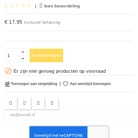
|
lees beoordeling
Accessoires
€ 17,95
Inclusief belasting
DEMO
MODELLEN
OPRUIMING
In winkelwagen
OCCASIONS

Er zijn niet genoeg producten op voorraad
DEMONSTRATIES
&
Aan wenslijst toevoegen
Toevoegen aan vergelijking
CLINICS
VERHUUR,
SERVICE
&
DIENSTEN