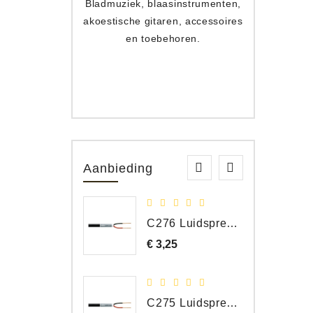
Bladmuziek, blaasinstrumenten,
Toets
akoestische gitaren, accessoires
apparat
en toebehoren.
Aanbieding
C276 Luidspreker kabel 2 x 2,50 mm² (per meter)
€ 3,25
Prijs
C275 Luidspreker kabel 2 x 1,50 mm² (Per Meter)