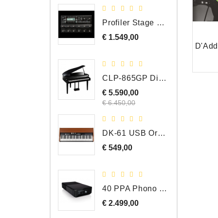
Profiler Stage MK 2
€ 1.549,00
Prijs
CLP-865GP Digitale Vleugel, Hoogglans Zwart, DEMO Model
€ 5.590,00
Normale
Prijs
prijs
€ 6.450,00
DK-61 USB Orgel Controller met Drawbars
€ 549,00
Prijs
40 PPA Phono Pre-Amp Draaitafel Voorversterker
€ 2.499,00
Prijs