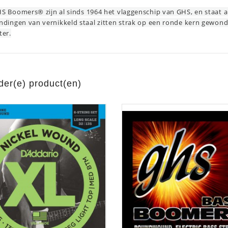
S Boomers® zijn al sinds 1964 het vlaggenschip van GHS, en staat al
ndingen van vernikkeld staal zitten strak op een ronde kern gewond
ter.
aratuur
tseninstrumenten
laginstrumenten
Microfoons/Opname
pparatuur
 Instrumenten
Vincent Kabels OPRUIMING
Van Den Hul Kabels OPRUIMING
der(e) product(en)
rsterking