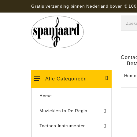
Gratis verzending binnen Nederland boven € 100
Contac
Bet
Home
Alle Categorieën
Home
Muziekles In De Regio
Keyboard Tassen, Koffers, Hoezen
Toetsen Instrumenten
Draaitafel/Platenspeler 
Draaitafel/Platenspeler Vervangings Naalden Tonar