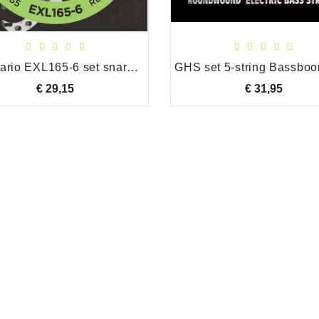
D'Addario EXL165-6 set snaren voor 6-snarige bas 32 - 135
€ 29,15
Prijs
€ 31,95
Prijs