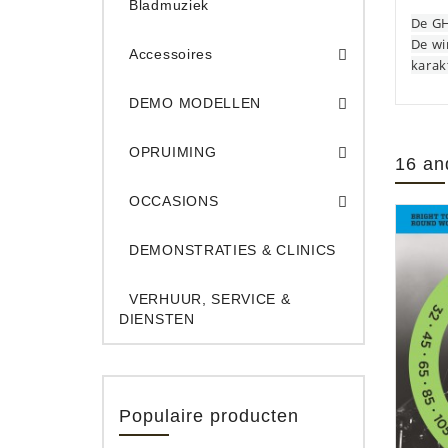
Bladmuziek
De
GH
De wi
Accessoires
karak
DEMO Opname App
DEMO Toe
DEMO MODELLEN
Opruiming Elec. Gitaren & Amps
Opruiming S
Opruiming 
Opruiming Opname A
Opruiming Toetsen
OPRUIMING
16 an
Occ. Gitaar/Bas Ve
OCCASIONS
DEMONSTRATIES & CLINICS
VERHUUR, SERVICE &
DIENSTEN
Populaire producten