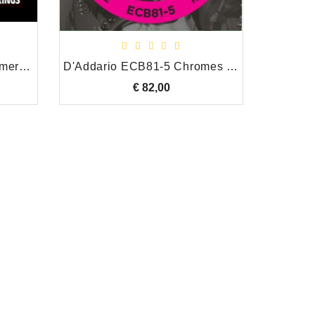
GHS set 5-string Bassboomers .30-.100
D'Addario ECB81-5 Chromes set flatwound 5-snarige bas
€ 82,00
Prijs