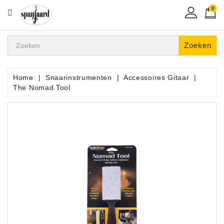
0
CATEGORIE
Home
Zoeken
Muziekles
In
Home
Snaarinstrumenten
Accessoires Gitaar
De
The Nomad Tool
Regio
Toetsen
Instrumenten
Hifi
Snaarinstrumenten
Pro
Audio