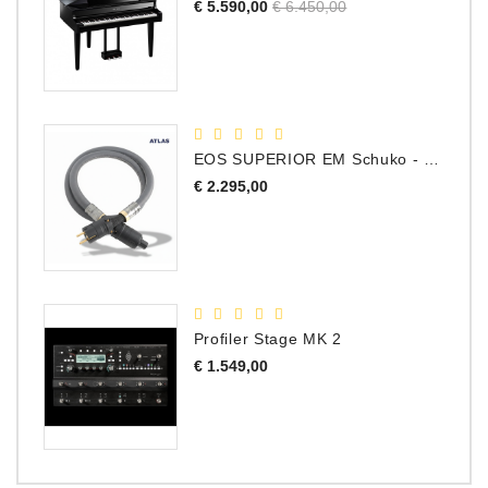
Normale
Prijs
€ 5.590,00
€ 6.450,00
prijs
EOS SUPERIOR EM Schuko - C15 - Netstroom Kabel, 1.0 Meter
Prijs
€ 2.295,00
Profiler Stage MK 2
Prijs
€ 1.549,00