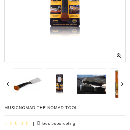
Apparatuur
Opname
Apparatuur
Blaasinstrumenten
Slaginstrumenten

Microfoons
Versterking


Instrumenten
Celtic
Instruments
MUSICNOMAD THE NOMAD TOOL
Shop
Bladmuziek
|
lees beoordeling