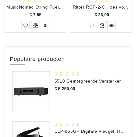
MusicNomad String Fuel navulling
Ritter RGP-2-C Hoes voor klassiek gitaar
Prijs
Prijs
€ 7,95
€ 26,00
Populaire producten
5510 Geïntegreerde Versterker
Prijs
€ 5.250,00
CLP-865GP Digitale Vleugel, Hoogglans Zwart, DEMO Model