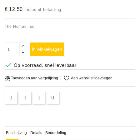
Accessoires
€ 12,50
Inclusief belasting
DEMO
The Nomad Tool
MODELLEN
OPRUIMING
In winkelwagen
OCCASIONS

Op voorraad, snel leverbaar
DEMONSTRATIES
Aan wenslijst toevoegen
Toevoegen aan vergelijking
&
CLINICS
VERHUUR,
SERVICE
&
DIENSTEN
Beschrijving
Details
Beoordeling