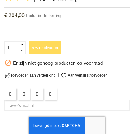
Accessoires
€ 204,00
Inclusief belasting
DEMO
MODELLEN
OPRUIMING
In winkelwagen
OCCASIONS

Er zijn niet genoeg producten op voorraad
DEMONSTRATIES
Aan wenslijst toevoegen
Toevoegen aan vergelijking
&
CLINICS
VERHUUR,
SERVICE
&
DIENSTEN