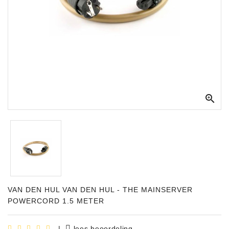
Apparatuur
Opname
Apparatuur
Blaasinstrumenten
Slaginstrumenten

Microfoons
Versterking
Instrumenten
Celtic
Instruments
VAN DEN HUL VAN DEN HUL - THE MAINSERVER
Shop
POWERCORD 1.5 METER
Bladmuziek
|
lees beoordeling