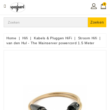
0
CATEGORIE
Home
Zoeken
Muziekles
In
Home
Hifi
Kabels & Pluggen HiFi
Stroom Hifi
De
van den Hul - The Mainserver powercord 1.5 Meter
Regio
Toetsen
Instrumenten
Hifi
Snaarinstrumenten
Pro
Audio