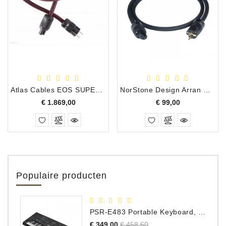
Atlas Cables EOS SUPERIOR Stroom Kabel, 2.0 Meter
NorStone Design Arran Power Kabel, 2.00 Meter
Prijs
Prijs
€ 1.869,00
€ 99,00
Populaire producten
PSR-E483 Portable Keyboard, 61 Toetsen
Normale
Prijs
€ 349,00
€ 458,60