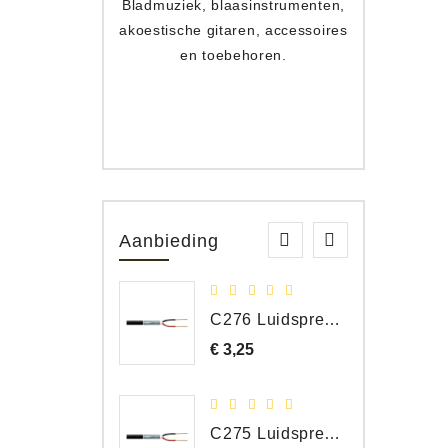
Bladmuziek, blaasinstrumenten,
Toets
akoestische gitaren, accessoires
apparat
en toebehoren.
Aanbieding
C276 Luidspreker kabel 2 x 2,50 mm² (per meter)
€ 3,25
Prijs
C275 Luidspreker kabel 2 x 1,50 mm² (Per Meter)