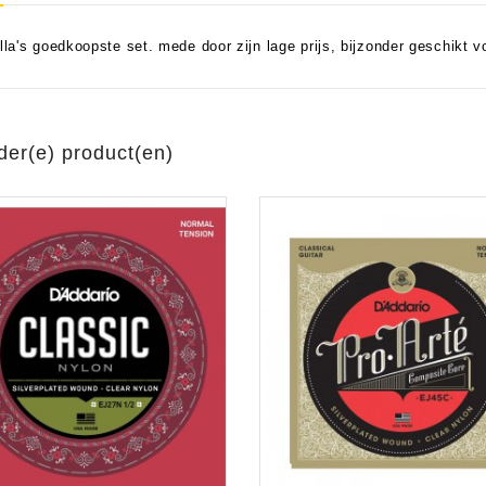
lla's goedkoopste set. mede door zijn lage prijs, bijzonder geschikt v
aratuur
tseninstrumenten
laginstrumenten
Microfoons/Opname
pparatuur
 Instrumenten
Vincent Kabels OPRUIMING
Van Den Hul Kabels OPRUIMING
der(e) product(en)
rsterking