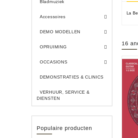
Bladmuziek
La Be
Accessoires
DEMO Opname App
DEMO Toe
DEMO MODELLEN
Opruiming Elec. Gitaren & Amps
Opruiming S
Opruiming 
Opruiming Opname A
Opruiming Toetsen
16 an
OPRUIMING
Occ. Gitaar/Bas Ve
OCCASIONS
DEMONSTRATIES & CLINICS
VERHUUR, SERVICE &
DIENSTEN
Populaire producten