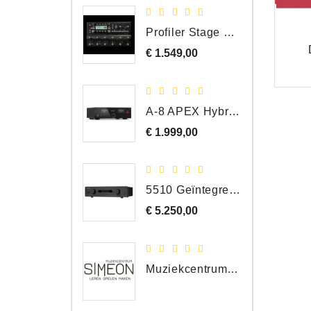
Profiler Stage MK 2
€ 1.549,00
Prijs
A-8 APEX Hybride Geïntegreerde Versterker
€ 1.999,00
Prijs
5510 Geïntegreerde Versterker
€ 5.250,00
Prijs
Muziekcentrum Simeon Bergen