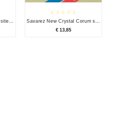
D'Addario Pro Arte Composite snarenset
Savarez New Crystal Corum set 500 CRJ
€ 13,85
Prijs