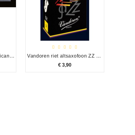
Légère Alt Saxofoon American Cut ASA 2.0 Kunststof Riet
Vandoren riet altsaxofoon ZZ sterkte 2
€ 3,90
Prijs