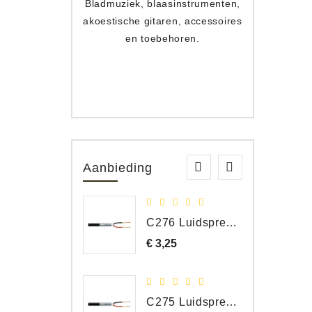
Bladmuziek, blaasinstrumenten,
Toets
akoestische gitaren, accessoires
apparat
en toebehoren.
Aanbieding
C276 Luidspreker kabel 2 x 2,50 mm² (per meter)
€ 3,25
Prijs
C275 Luidspreker kabel 2 x 1,50 mm² (Per Meter)