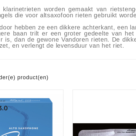
 klarinetrieten worden gemaakt van rietsteng
ngels die voor altsaxofoon rieten gebruikt word
aratuur
tseninstrumenten
rdoor hebben ze een dikkere achterkant, een la
gere baan trilt er een groter gedeelte van het
ker is, dan de gewone Vandoren rieten. De dikke
laginstrumenten
Microfoons/Opname
pparatuur
 Instrumenten
Vincent Kabels OPRUIMING
Van Den Hul Kabels OPRUIMING
zet, en verlengt de levensduur van het riet.
rsterking
der(e) product(en)