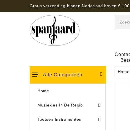
Gratis verzending binnen Nederland boven € 100
Contac
Bet
Home
Alle Categorieën
Home
Muziekles In De Regio
Keyboard Tassen, Koffers, Hoezen
Toetsen Instrumenten
Draaitafel/Platenspeler 
Draaitafel/Platenspeler Vervangings Naalden Tonar