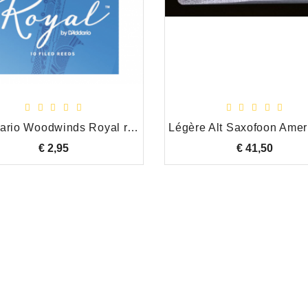
D'Addario Woodwinds Royal riet altsax 3
€ 2,95
Prijs
€ 41,50
Prijs