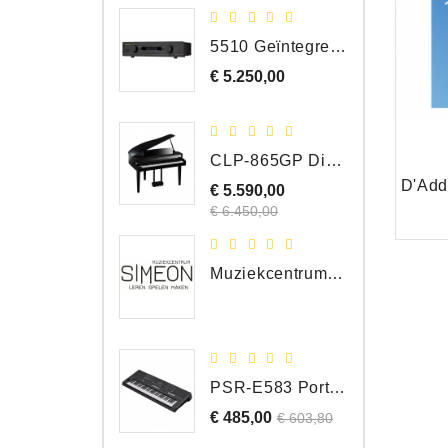
5510 Geïntegreerde Versterker
€ 5.250,00
Prijs
CLP-865GP Digitale Vleugel, Hoogglans Zwart, DEMO Model
€ 5.590,00
Normale
Prijs
prijs
€ 6.450,00
Muziekcentrum Simeon Bergen
PSR-E583 Portable Keyboard, 61 Toetsen
€ 485,00
Normale
Prijs
€ 603,80
prijs