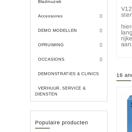
Bladmuziek
V12
ste
Accessoires
DEMO Opname App
DEMO Toe
hie
DEMO MODELLEN
lan
rij
Opruiming Elec. Gitaren & Amps
Opruiming S
Opruiming 
Opruiming Opname A
Opruiming Toetsen
aan
OPRUIMING
Occ. Gitaar/Bas Ve
OCCASIONS
DEMONSTRATIES & CLINICS
16 an
VERHUUR, SERVICE &
DIENSTEN
Populaire producten