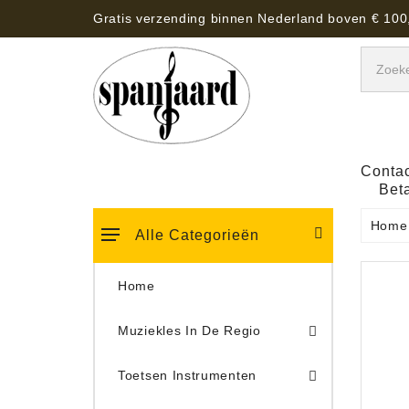
Gratis verzending binnen Nederland boven € 100
Contac
Bet
Home
Alle Categorieën
Home
Muziekles In De Regio
Keyboard Tassen, Koffers, Hoezen
Toetsen Instrumenten
Draaitafel/Platenspeler 
Draaitafel/Platenspeler Vervangings Naalden Tonar