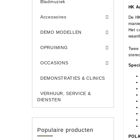
Bladmuziek
HK A
Accessoires
De HK
manie
DEMO Opname App
DEMO Toe
Het c
DEMO MODELLEN
waard
Opruiming Elec. Gitaren & Amps
Opruiming S
Opruiming 
Opruiming Opname A
Opruiming Toetsen
OPRUIMING
Twee 
stere
Occ. Gitaar/Bas Ve
OCCASIONS
Speci
DEMONSTRATIES & CLINICS
VERHUUR, SERVICE &
DIENSTEN
Populaire producten
POLA