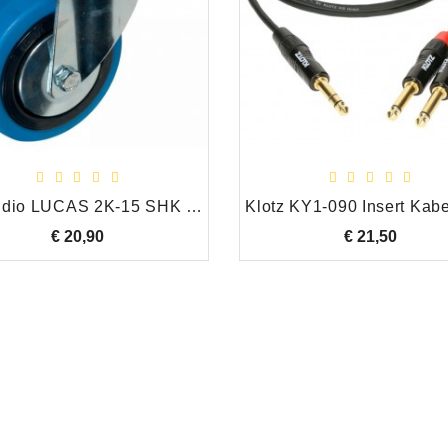
 instrumenten, studio
uur, professionele audio
en HiFi,
HK Audio LUCAS 2K-15 SHK WR-100 Zwenkwiel
€ 20,90
Prijs
€ 21,50
Prijs
Rico (oranje) riet altsax 2.5
High End RCA Plug Rood
€ 2,85
Prijs
€ 5,25
Prijs
Rico (oranje) riet besklarinet 2,5
The TWIN (Halogen Free) Luidspreker Kabel, per meter