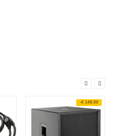
-€ 148,00
Rob Valkering
verkoop / technische dienst