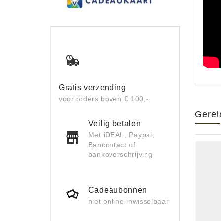
Gratis verzending
voor orders boven € 100,-
Gerel
Veilig betalen
Met iDEAL, Paypal,
Bancontact of
bankoverschrijving
Cadeaubonnen
niet online inwisselbaar