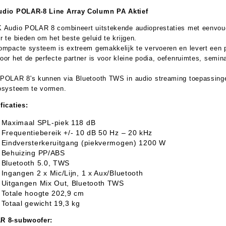
udio POLAR-8 Line Array Column PA Aktief
 Audio POLAR 8 combineert uitstekende audioprestaties met eenvoud
r te bieden om het beste geluid te krijgen.
aratuur
tseninstrumenten
ompacte systeem is extreem gemakkelijk te vervoeren en levert een per
oor het de perfecte partner is voor kleine podia, oefenruimtes, semina
laginstrumenten
Microfoons/Opname
pparatuur
 Instrumenten
Vincent Kabels OPRUIMING
Van Den Hul Kabels OPRUIMING
POLAR 8's kunnen via Bluetooth TWS in audio streaming toepassing
osysteem te vormen.
rsterking
ficaties:
Maximaal SPL-piek 118 dB
Frequentiebereik +/- 10 dB 50 Hz – 20 kHz
Eindversterkeruitgang (piekvermogen) 1200 W
Behuizing PP/ABS
Bluetooth 5.0, TWS
Ingangen 2 x Mic/Lijn, 1 x Aux/Bluetooth
Uitgangen Mix Out, Bluetooth TWS
Totale hoogte 202,9 cm
Totaal gewicht 19,3 kg
R 8-subwoofer: