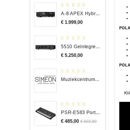
A-8 APEX Hybride Geïntegreerde Versterker
€ 1.999,00
Prijs
POLA
5510 Geïntegreerde Versterker
€ 5.250,00
Prijs
POLA
Muziekcentrum Simeon Bergen
Kl
PSR-E583 Portable Keyboard, 61 Toetsen
€ 485,00
Normale
Prijs
€ 603,80
prijs