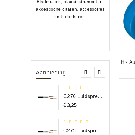
Bladmuziek, blaasinstrumenten,
Toets
akoestische gitaren, accessoires
apparat
en toebehoren.
Aanbieding
C276 Luidspreker kabel 2 x 2,50 mm² (per meter)
€ 3,25
Prijs
C275 Luidspreker kabel 2 x 1,50 mm² (Per Meter)