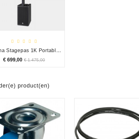
Yamaha Stagepas 1K Portable PA Systeem DEMO model
€ 699,00
Normale
Prijs
€ 1.475,00
prijs
der(e) product(en)
Jan Rijk
verkoop