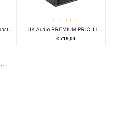
HK Audio LINEAR-3 Compact Venue Pack Compleet PA Systeem
HK Audio PREMIUM PR:O-112 XD2 Actieve Luidspreker/Floormonitor, 12 Inch
€ 719,00
Prijs
...