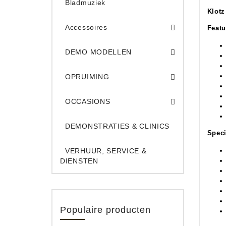
Bladmuziek
Klotz
Accessoires
Featu
DEMO Opname App
DEMO Toe
DEMO MODELLEN
Opruiming Elec. Gitaren & Amps
Opruiming S
Opruiming 
Opruiming Opname A
Opruiming Toetsen
OPRUIMING
Occ. Gitaar/Bas Ve
OCCASIONS
DEMONSTRATIES & CLINICS
Speci
VERHUUR, SERVICE &
DIENSTEN
Populaire producten