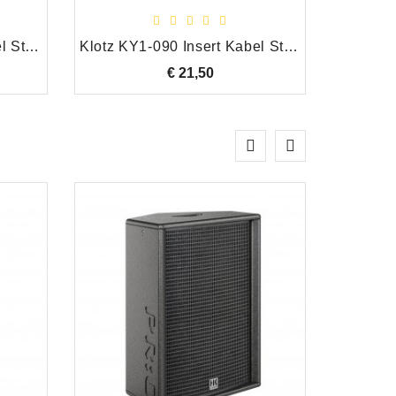
Klotz KY1-150 Insert Kabel Stereo Jack 6.35 mm - 2 x Mono Jack 6.35 mm, 1.50 Meter
Klotz KY1-090 Insert Kabel Stereo Jack 6.35 mm - 2 x Mono Jack 6.35 mm, 0.90 Meter
€ 21,50
Prijs