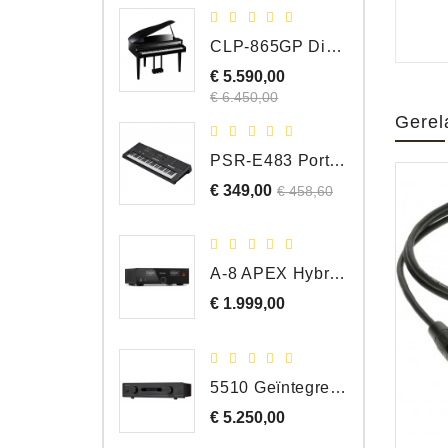
CLP-865GP Digitale Vleugel, Hoogglans Zwart, DEMO Model
€ 5.590,00
Normale
Prijs
prijs
€ 6.450,00
Gerel
PSR-E483 Portable Keyboard, 61 Toetsen
€ 349,00
Normale
Prijs
€ 458,60
prijs
A-8 APEX Hybride Geïntegreerde Versterker
€ 1.999,00
Prijs
5510 Geïntegreerde Versterker
€ 5.250,00
Prijs