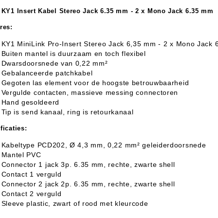
 KY1 Insert Kabel Stereo Jack 6.35 mm - 2 x Mono Jack 6.35 mm
res:
aratuur
tseninstrumenten
KY1 MiniLink Pro-Insert Stereo Jack 6,35 mm - 2 x Mono Jack
Buiten mantel is duurzaam en toch flexibel
Dwarsdoorsnede van 0,22 mm²
laginstrumenten
Microfoons/Opname
pparatuur
 Instrumenten
Vincent Kabels OPRUIMING
Van Den Hul Kabels OPRUIMING
Gebalanceerde patchkabel
Gegoten las element voor de hoogste betrouwbaarheid
rsterking
Vergulde contacten, massieve messing connectoren
Hand gesoldeerd
Tip is send kanaal, ring is retourkanaal
ficaties:
Kabeltype PCD202, Ø 4,3 mm, 0,22 mm² geleiderdoorsnede
Mantel PVC
Connector 1 jack 3p. 6.35 mm, rechte, zwarte shell
Contact 1 verguld
Connector 2 jack 2p. 6.35 mm, rechte, zwarte shell
Contact 2 verguld
Sleeve plastic, zwart of rood met kleurcode