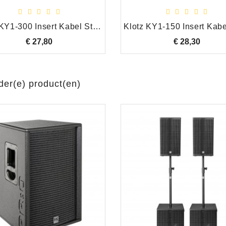
Klotz KY1-300 Insert Kabel Stereo Jack 6.35 mm - 2 x Mono Jack 6.35 mm, 3.00 Meter
€ 27,80
Prijs
€ 28,30
Prijs
der(e) product(en)