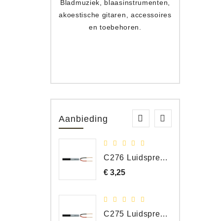
Bladmuziek, blaasinstrumenten,
Toets
akoestische gitaren, accessoires
apparat
en toebehoren.
Aanbieding
C276 Luidspreker kabel 2 x 2,50 mm² (per meter)
€ 3,25
Prijs
C275 Luidspreker kabel 2 x 1,50 mm² (Per Meter)