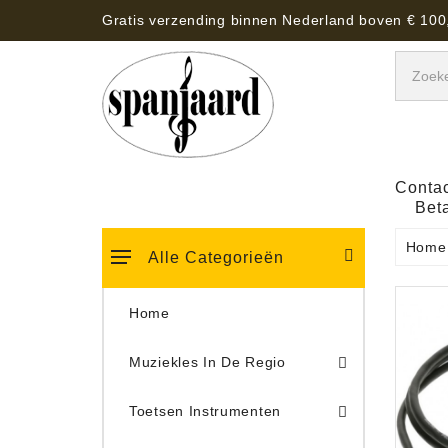
Gratis verzending binnen Nederland boven € 100
Contac
Bet
Home
Alle Categorieën
Home
Muziekles In De Regio
Keyboard Tassen, Koffers, Hoezen
Toetsen Instrumenten
Draaitafel/Platenspeler 
Draaitafel/Platenspeler Vervangings Naalden Tonar