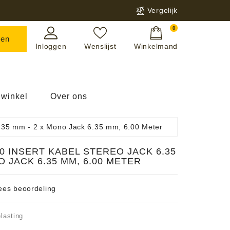
Vergelijk
0
ken
Inloggen
Wenslijst
Winkelmand
winkel
Over ons
6.35 mm - 2 x Mono Jack 6.35 mm, 6.00 Meter
0 INSERT KABEL STEREO JACK 6.35
O JACK 6.35 MM, 6.00 METER
lees beoordeling
 Piano Yamaha
ano Medeli
Piano Crumar
elasting
ng & Kabels
innen & Buitenhoezen
cht & Klemmen
s Audio
Amp Vincent
e-Amp Thorens
re-Amp Exposure
e-Amp Dynavox
d Audio
-Amp Ortofon
el Pre-Amp Cambridge Audio
on Vervangingsnaalden
a Series
echnica Vervangingsnaalden
ing Vervangingsnaalden
Paris Interlink Optisch/Toslink/S/PDIF
 Coax
rkabel Audiovector
el Advance Paris LINK
Subwoofer HiFi Kabel
s RCA/RCA Advance Paris
Atlas Cables