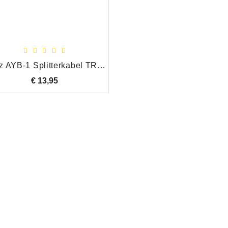
Klotz AYB-1 Splitterkabel TRS 6.35 mm - 2x TRS socket 6.35 mm - 0,2m
€ 13,95
Prijs
Jan Rijk
verkoop