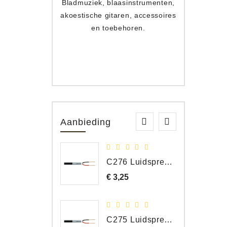
Bladmuziek, blaasinstrumenten,
Toets
akoestische gitaren, accessoires
apparat
en toebehoren.
Aanbieding
C276 Luidspreker kabel 2 x 2,50 mm² (per meter)
€ 3,25
Prijs
C275 Luidspreker kabel 2 x 1,50 mm² (Per Meter)