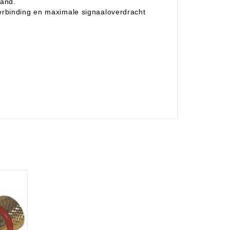
tand.
erbinding en maximale signaaloverdracht
g