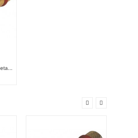
Spanjaard Banana Plug Metaal Verguld Schroefmontage, Rood