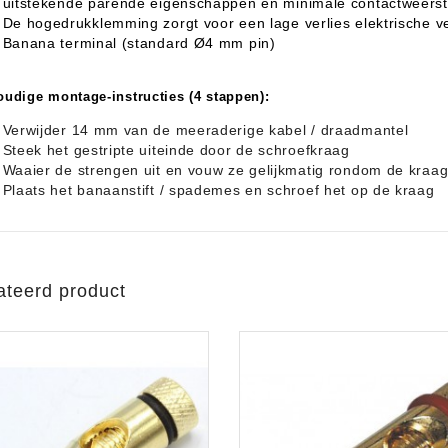
uitstekende parende eigenschappen en minimale contactweers
De hogedrukklemming zorgt voor een lage verlies elektrische v
Banana terminal (standard Ø4 mm pin)
udige montage-instructies (4 stappen):
Verwijder 14 mm van de meeraderige kabel / draadmantel
Steek het gestripte uiteinde door de schroefkraag
Waaier de strengen uit en vouw ze gelijkmatig rondom de kraa
Plaats het banaanstift / spademes en schroef het op de kraag
ateerd product