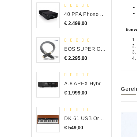
40 PPA Phono Pre-Amp Draaitafel Voorversterker
€ 2.499,00
Prijs
Eenvo
EOS SUPERIOR EM Schuko - C15 - Netstroom Kabel, 1.0 Meter
€ 2.295,00
Prijs
A-8 APEX Hybride Geïntegreerde Versterker
Gerel
€ 1.999,00
Prijs
DK-61 USB Orgel Controller met Drawbars
€ 549,00
Prijs