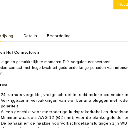
Houd 
aratuur
tseninstrumenten
rijving
Details
Beoordeling
laginstrumenten
Microfoons/Opname
pparatuur
 Instrumenten
Vincent Kabels OPRUIMING
Van Den Hul Kabels OPRUIMING
rsterking
den Hul Connectoren
ijdige en gemakkelijk te monteren DIY vergulde connectoren.
eden contact met hoge kwaliteit gedurende lange perioden van intensie
n.
res:
24-karaats vergulde, vastgeschroefde, soldeerloze connectore
Verkrijgbaar in verpakkingen van vier banana pluggen met rode 
polariteit.
Alleen geschikt voor meeraderige luidsprekerkabel en draadsoo
Minimumwaarden: AWG 12 (Ø2 mm), voor de blanke geleider e
De banaan en de haakse voorvorkschroefaansluitingen zijn WBT