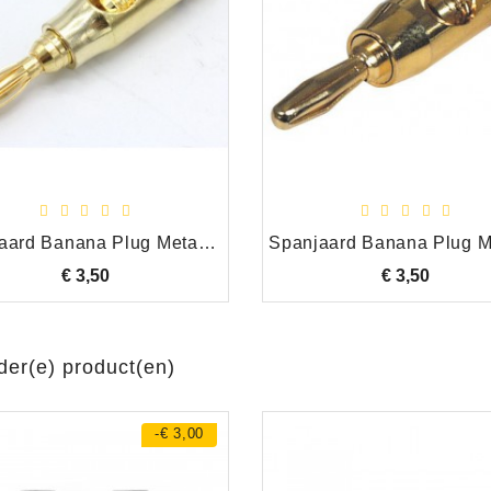
Spanjaard Banana Plug Metaal Verguld Schroefmontage, Zwart
€ 3,50
Prijs
€ 3,50
Prijs
der(e) product(en)
-€ 3,00