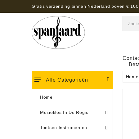
Gratis verzending binnen Nederland boven € 100
Contac
Bet
Home
Alle Categorieën
Home
Muziekles In De Regio
Keyboard Tassen, Koffers, Hoezen
Toetsen Instrumenten
Draaitafel/Platenspeler 
Draaitafel/Platenspeler Vervangings Naalden Tonar