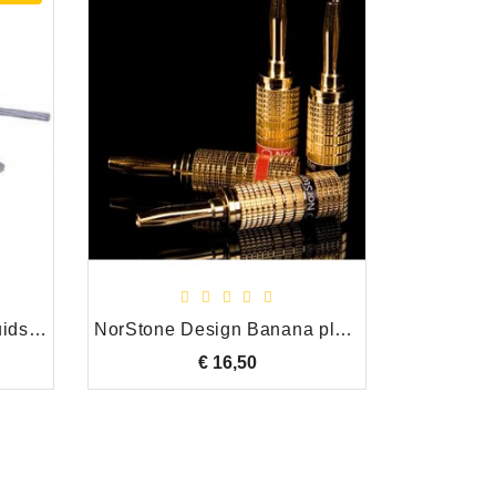
van den Hul The Arctic Luidspreker Kabel Per Meter OPRUIMING!!!
NorStone Design Banana pluggen, set van 4
s
€ 16,50
Prijs
Rob Valkering
verkoop / technische dienst