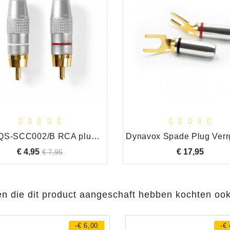
HQ HQS-SCC002/B RCA plug (Set links + rechts))
€ 4,95
Normale
Prijs
€ 17,95
Prijs
€ 7,95
prijs
en die dit product aangeschaft hebben kochten ook
-€ 6,00
-€