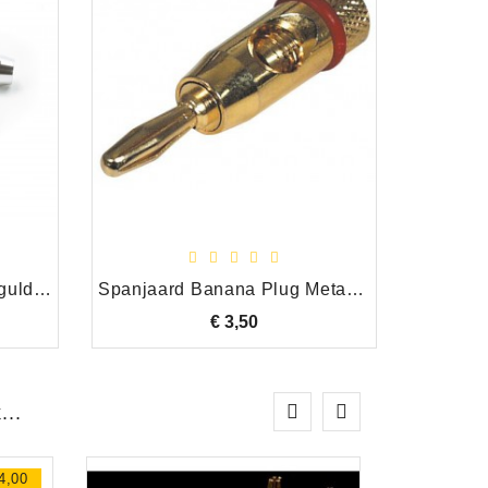
Dynavox Spade Plug Verrguld Rood/Zwart, Set van 2 stuks
Spanjaard Banana Plug Metaal Verguld Schroefmontage, Rood
€ 3,50
Prijs
...
 4,00