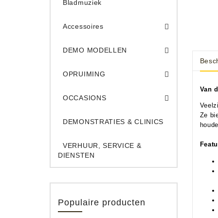
Bladmuziek
Accessoires
DEMO Opname App
DEMO Toe
DEMO MODELLEN
Besch
Opruiming Elec. Gitaren & Amps
Opruiming S
Opruiming 
Opruiming Opname A
Opruiming Toetsen
OPRUIMING
Occ. Gitaar/Bas Ve
Van 
OCCASIONS
Veelz
Ze bi
DEMONSTRATIES & CLINICS
houde
Featu
VERHUUR, SERVICE &
DIENSTEN
Populaire producten