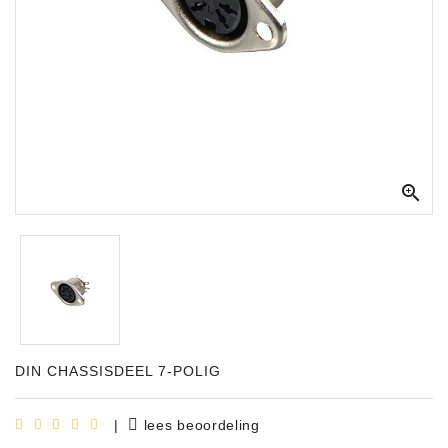
Apparatuur
Opname
Apparatuur
Blaasinstrumenten
Slaginstrumenten

Microfoons
Versterking
Instrumenten
Celtic
Instruments
DIN CHASSISDEEL 7-POLIG
Shop
Bladmuziek
|
lees beoordeling