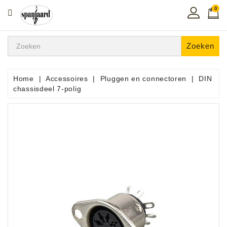
0
CATEGORIE
Home
Zoeken
Muziekles
In
Home
Accessoires
Pluggen en connectoren
DIN
De
chassisdeel 7-polig
Regio
Toetsen
Instrumenten
Hifi
Snaarinstrumenten
Pro
Audio