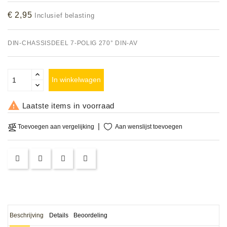
Accessoires
€ 2,95
Inclusief belasting
DEMO
DIN-CHASSISDEEL 7-POLIG 270° DIN-AV
MODELLEN
OPRUIMING
In winkelwagen
OCCASIONS

Laatste items in voorraad
DEMONSTRATIES
Aan wenslijst toevoegen
Toevoegen aan vergelijking
&
CLINICS
VERHUUR,
SERVICE
&
DIENSTEN
Beschrijving
Details
Beoordeling