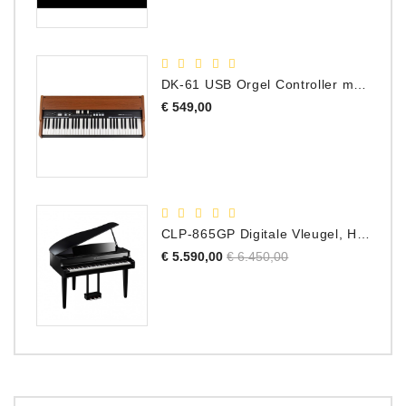
DK-61 USB Orgel Controller met Drawbars
Prijs
€ 549,00
CLP-865GP Digitale Vleugel, Hoogglans Zwart, DEMO Model
Normale
Prijs
€ 5.590,00
€ 6.450,00
prijs