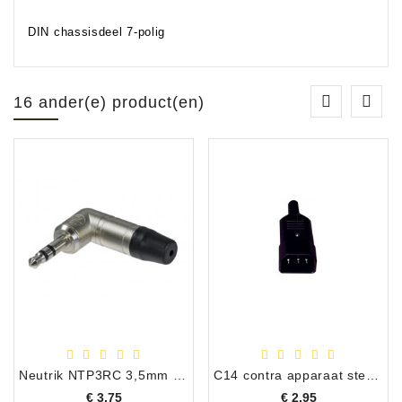
DIN chassisdeel 7-polig
16 ander(e) product(en)
Neutrik NTP3RC 3,5mm stereo haakse jackplug
C14 contra apparaat stekker, randaarde
Prijs
Prijs
€ 3,75
€ 2,95