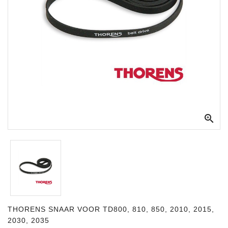
Apparatuur
Opname
Apparatuur
Blaasinstrumenten
Slaginstrumenten
Microfoons

Versterking
Instrumenten
Celtic
Instruments
Shop
THORENS SNAAR VOOR TD800, 810, 850, 2010, 2015,
Bladmuziek
2030, 2035