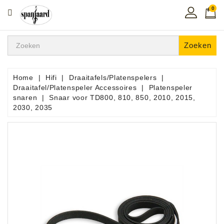
0
CATEGORIE
Home
Zoeken
Muziekles
In
Home
Hifi
Draaitafels/Platenspelers
De
Draaitafel/Platenspeler Accessoires
Platenspeler
Regio
snaren
Snaar voor TD800, 810, 850, 2010, 2015,
2030, 2035
Toetsen
Instrumenten
Hifi
Snaarinstrumenten
Pro
Audio