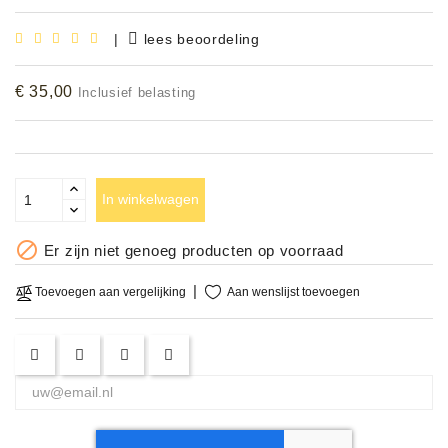
Accessoires
|
lees beoordeling
DEMO
€ 35,00
Inclusief belasting
MODELLEN
OPRUIMING
OCCASIONS
In winkelwagen
DEMONSTRATIES

Er zijn niet genoeg producten op voorraad
&
CLINICS
Aan wenslijst toevoegen
Toevoegen aan vergelijking
VERHUUR,
SERVICE
&
DIENSTEN