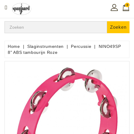
0
CATEGORIE
Home
Zoeken
Muziekles
In
Home
Slaginstrumenten
Percussie
NINO49SP
De
8" ABS tambourijn Roze
Regio
Toetsen
Instrumenten
Hifi
Snaarinstrumenten
Pro
Audio