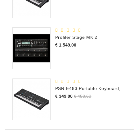
Profiler Stage MK 2
Prijs
€ 1.549,00
PSR-E483 Portable Keyboard, 61 Toetsen
Normale
Prijs
€ 349,00
€ 458,60
prijs