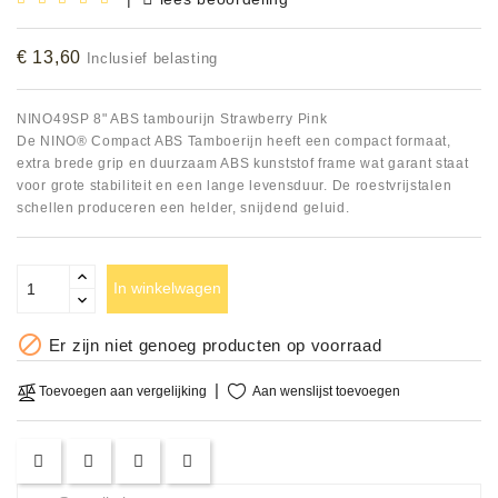
Accessoires
€ 13,60
Inclusief belasting
DEMO
MODELLEN
NINO49SP 8" ABS tambourijn Strawberry Pink
De NINO® Compact ABS Tamboerijn heeft een compact formaat,
OPRUIMING
extra brede grip en duurzaam ABS kunststof frame wat garant staat
voor grote stabiliteit en een lange levensduur. De roestvrijstalen
schellen produceren een helder, snijdend geluid.
OCCASIONS
DEMONSTRATIES
In winkelwagen
&
CLINICS

Er zijn niet genoeg producten op voorraad
VERHUUR,
SERVICE
Aan wenslijst toevoegen
Toevoegen aan vergelijking
&
DIENSTEN