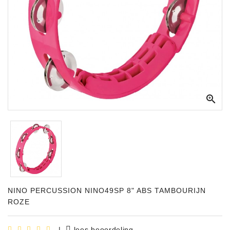
Apparatuur
Opname
Apparatuur
Blaasinstrumenten
Slaginstrumenten

Microfoons
Versterking
Instrumenten
Celtic
Instruments
NINO PERCUSSION NINO49SP 8" ABS TAMBOURIJN
Shop
ROZE
Bladmuziek
|
lees beoordeling