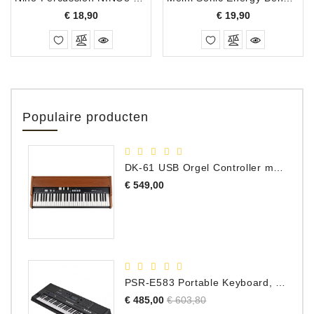
Prijs
Prijs
€ 18,90
€ 19,90
Populaire producten
DK-61 USB Orgel Controller met Drawbars
Prijs
€ 549,00
PSR-E583 Portable Keyboard, 61 Toetsen
Normale
Prijs
€ 485,00
€ 603,80
prijs