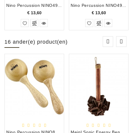
Nino Percussion NINO49SB 8" ABS tambourijn Blauw
Nino Percussion NINO49GG 8" ABS tambourijn Gras Groen
Prijs
Prijs
€ 13,60
€ 13,60
16 ander(e) product(en)
Nino Percussion NINO8 Houten maracas
Meinl Sonic Energy Bendo Rod Shaker