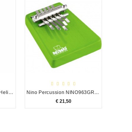
Meinl Bill Saragosa Line, Helix Bowl
Nino Percussion NINO963GR Houten Kalimba 5 tonen Groen
€ 21,50
Prijs