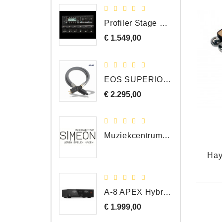
Profiler Stage MK 2
€ 1.549,00
Prijs
EOS SUPERIOR EM Schuko - C15 - Netstroom Kabel, 1.0 Meter
€ 2.295,00
Prijs
Muziekcentrum Simeon Bergen
Hay
A-8 APEX Hybride Geïntegreerde Versterker
€ 1.999,00
Prijs