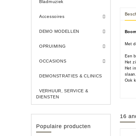
Bladmuziek
Besch
Accessoires
DEMO Opname App
DEMO Toe
DEMO MODELLEN
Boom
Opruiming Elec. Gitaren & Amps
Opruiming S
Opruiming 
Opruiming Opname A
Opruiming Toetsen
Met d
OPRUIMING
Occ. Gitaar/Bas Ve
Een b
OCCASIONS
Het z
Het i
slaan
DEMONSTRATIES & CLINICS
Ook k
VERHUUR, SERVICE &
DIENSTEN
16 an
Populaire producten