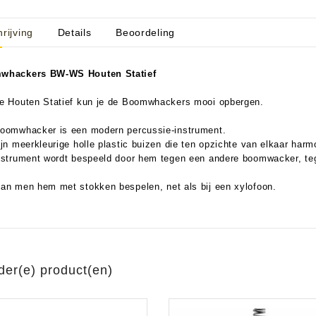
rijving
Details
Beoordeling
aratuur
tseninstrumenten
whackers BW-WS Houten Statief
laginstrumenten
Microfoons/Opname
pparatuur
 Instrumenten
Vincent Kabels OPRUIMING
Van Den Hul Kabels OPRUIMING
e Houten Statief kun je de Boomwhackers mooi opbergen.
rsterking
oomwhacker is een modern percussie-instrument.
ijn meerkleurige holle plastic buizen die ten opzichte van elkaar har
nstrument wordt bespeeld door hem tegen een andere boomwacker, teg
.
an men hem met stokken bespelen, net als bij een xylofoon.
der(e) product(en)