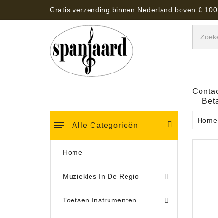
Gratis verzending binnen Nederland boven € 100
Contac
Bet
Home
Alle Categorieën
Home
Muziekles In De Regio
Keyboard Tassen, Koffers, Hoezen
Toetsen Instrumenten
Draaitafel/Platenspeler 
Draaitafel/Platenspeler Vervangings Naalden Tonar