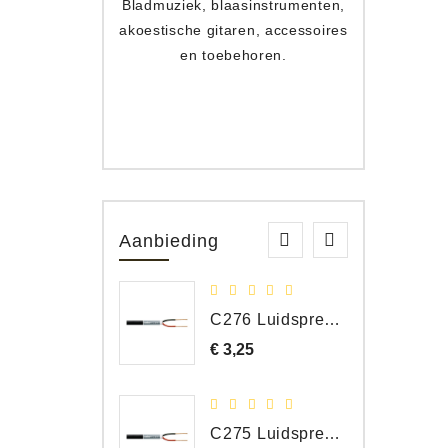
Bladmuziek, blaasinstrumenten,
Toets
akoestische gitaren, accessoires
apparat
en toebehoren.
Aanbieding
C276 Luidspreker kabel 2 x 2,50 mm² (per meter)
€ 3,25
Prijs
C275 Luidspreker kabel 2 x 1,50 mm² (Per Meter)