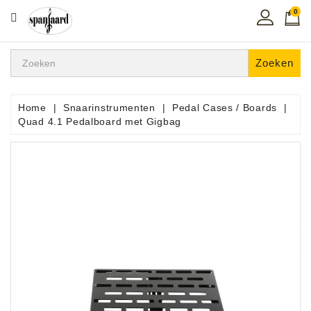
0
CATEGORIE
Home
Zoeken
Muziekles
In
Home
Snaarinstrumenten
Pedal Cases / Boards
De
Quad 4.1 Pedalboard met Gigbag
Regio
Toetsen
Instrumenten
Hifi
Snaarinstrumenten
Pro
Audio