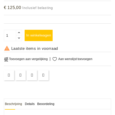
Accessoires
€ 125,00
Inclusief belasting
DEMO
MODELLEN
In winkelwagen
OPRUIMING

Laatste items in voorraad
OCCASIONS
Aan wenslijst toevoegen
Toevoegen aan vergelijking
DEMONSTRATIES
&
CLINICS
VERHUUR,
SERVICE
&
DIENSTEN
Beschrijving
Details
Beoordeling