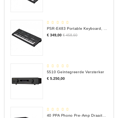
PSR-E483 Portable Keyboard, 61 Toetsen
Normale
Prijs
€ 349,00
€ 458,60
prijs
5510 Geïntegreerde Versterker
Prijs
€ 5.250,00
40 PPA Phono Pre-Amp Draaitafel Voorversterker