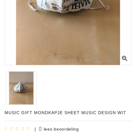
Apparatuur
Opname
Apparatuur
Blaasinstrumenten
Slaginstrumenten

Microfoons
Versterking
Instrumenten
Celtic
Instruments
MUSIC GIFT MONDKAPJE SHEET MUSIC DESIGN WIT
Shop
Bladmuziek
|
lees beoordeling