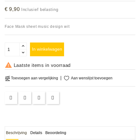
Accessoires
€ 9,90
Inclusief belasting
DEMO
Face Mask sheet music design wit
MODELLEN
OPRUIMING
In winkelwagen
OCCASIONS

Laatste items in voorraad
DEMONSTRATIES
Aan wenslijst toevoegen
Toevoegen aan vergelijking
&
CLINICS
VERHUUR,
SERVICE
&
DIENSTEN
Beschrijving
Details
Beoordeling