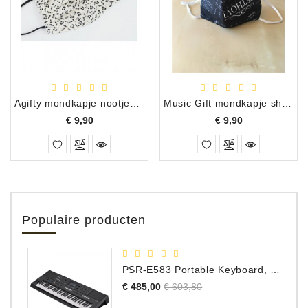
Agifty mondkapje nootjes wit 36
Music Gift mondkapje sheet music design Black
Prijs
Prijs
€ 9,90
€ 9,90
Populaire producten
PSR-E583 Portable Keyboard, 61 Toetsen
Normale
Prijs
€ 485,00
€ 603,80
prijs