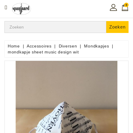
0
CATEGORIE
Home
Zoeken
Muziekles
In
Home
Accessoires
Diversen
Mondkapjes
De
mondkapje sheet music design wit
Regio
Toetsen
Instrumenten
Hifi
Snaarinstrumenten
Pro
Audio