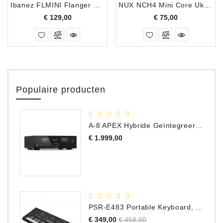
Ibanez FLMINI Flanger Pedaal
NUX NCH4 Mini Core Ukiyo-E Chorus
Prijs
Prijs
€ 129,00
€ 75,00
Populaire producten
A-8 APEX Hybride Geïntegreerde Versterker
Prijs
€ 1.999,00
PSR-E483 Portable Keyboard, 61 Toetsen
Normale
Prijs
€ 349,00
€ 458,60