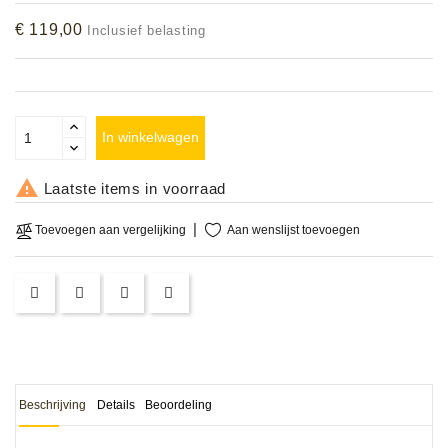
Accessoires
€ 119,00
Inclusief belasting
DEMO
MODELLEN
In winkelwagen
OPRUIMING

Laatste items in voorraad
OCCASIONS
Aan wenslijst toevoegen
Toevoegen aan vergelijking
DEMONSTRATIES
&
CLINICS
VERHUUR,
SERVICE
&
DIENSTEN
Beschrijving
Details
Beoordeling