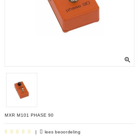
Apparatuur
Opname
Apparatuur
Blaasinstrumenten
Slaginstrumenten

Microfoons
Versterking
Instrumenten
Celtic
Instruments
MXR M101 PHASE 90
Shop
Bladmuziek
|
lees beoordeling