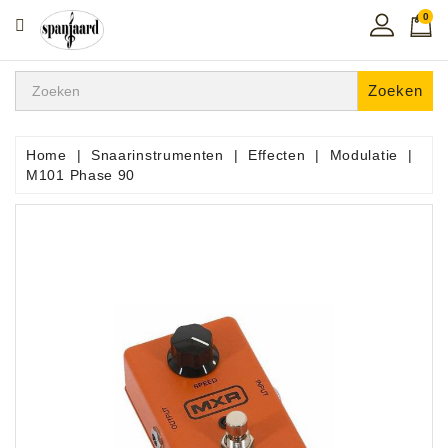
0
CATEGORIE
Home
Zoeken
Muziekles
In
Home
Snaarinstrumenten
Effecten
Modulatie
De
M101 Phase 90
Regio
Toetsen
Instrumenten
Hifi
Snaarinstrumenten
Pro
Audio