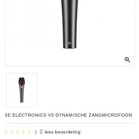
Apparatuur
Opname
Apparatuur
Blaasinstrumenten
Slaginstrumenten

Microfoons
Versterking
Instrumenten
Celtic
Instruments
SE ELECTRONICS V3 DYNAMISCHE ZANGMICROFOON
Shop
Bladmuziek
|
lees beoordeling