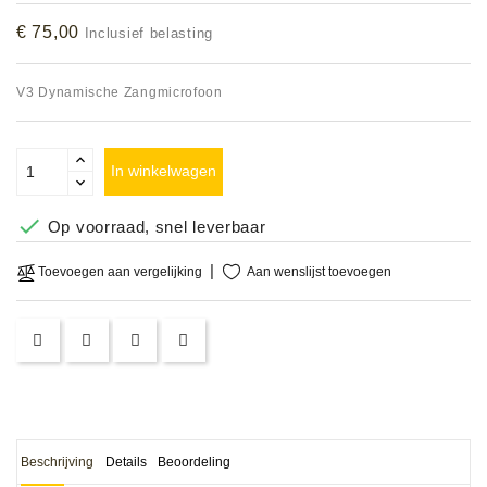
Accessoires
€ 75,00
Inclusief belasting
DEMO
V3 Dynamische Zangmicrofoon
MODELLEN
OPRUIMING
In winkelwagen
OCCASIONS

Op voorraad, snel leverbaar
DEMONSTRATIES
Aan wenslijst toevoegen
Toevoegen aan vergelijking
&
CLINICS
VERHUUR,
SERVICE
&
DIENSTEN
Beschrijving
Details
Beoordeling