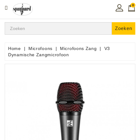
0
CATEGORIE
Home
Zoeken
Muziekles
In
Home
Microfoons
Microfoons Zang
V3
De
Dynamische Zangmicrofoon
Regio
Toetsen
Instrumenten
Hifi
Snaarinstrumenten
Pro
Audio