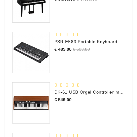
prijs
PSR-E583 Portable Keyboard, 61 Toetsen
Normale
Prijs
€ 485,00
€ 603,80
prijs
DK-61 USB Orgel Controller met Drawbars
Prijs
€ 549,00