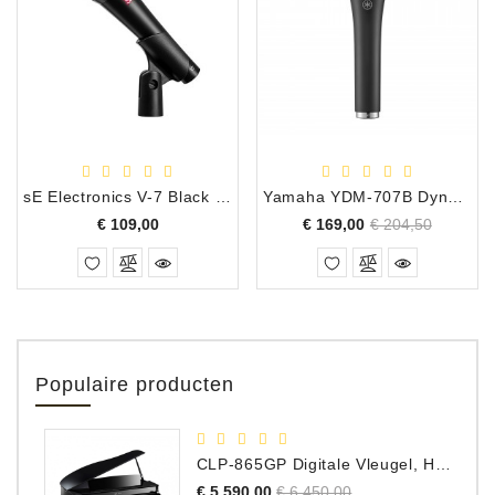
sE Electronics V-7 Black Professionele Dynamische Vocal Hand-Held Microfoon
Yamaha YDM-707B Dynamische Microfoon
Prijs
Normale
Prijs
€ 109,00
€ 169,00
€ 204,50
prijs
Populaire producten
CLP-865GP Digitale Vleugel, Hoogglans Zwart, DEMO Model
Normale
Prijs
€ 5.590,00
€ 6.450,00