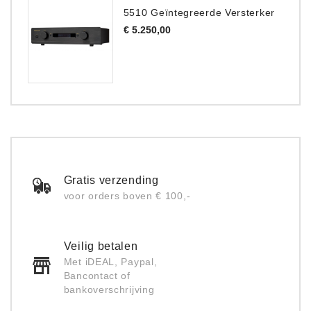
5510 Geïntegreerde Versterker
Prijs
€ 5.250,00
Gratis verzending
voor orders boven € 100,-
Veilig betalen
Met iDEAL, Paypal,
Bancontact of
bankoverschrijving