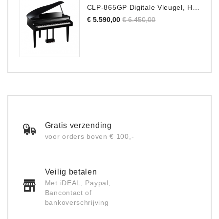
CLP-865GP Digitale Vleugel, Hoogglans Zwart, DEMO Model
Normale
Prijs
€ 5.590,00
€ 6.450,00
prijs
Gratis verzending
voor orders boven € 100,-
Veilig betalen
Met iDEAL, Paypal,
Bancontact of
bankoverschrijving