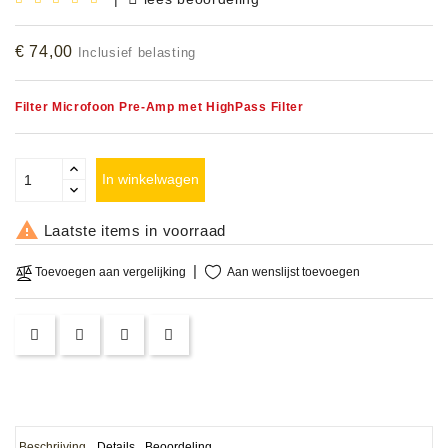
Accessoires
€ 74,00
Inclusief belasting
DEMO
MODELLEN
Filter Microfoon Pre-Amp met HighPass Filter
OPRUIMING
In winkelwagen
OCCASIONS

Laatste items in voorraad
DEMONSTRATIES
&
Aan wenslijst toevoegen
Toevoegen aan vergelijking
CLINICS
VERHUUR,
SERVICE
&
DIENSTEN
Beschrijving
Details
Beoordeling