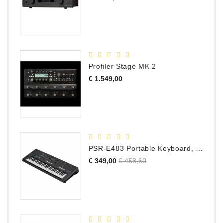
Profiler Stage MK 2
Prijs
€ 1.549,00
PSR-E483 Portable Keyboard, 61 Toetsen
Normale
Prijs
€ 349,00
€ 458,60
prijs