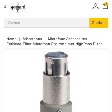
0
CATEGORIE
Home
Zoeken
Muziekles
In
Home
Microfoons
Microfoon Accessoires
De
FetHead Filter Microfoon Pre-Amp met HighPass Filter
Regio
Toetsen
Instrumenten
Hifi
Snaarinstrumenten
Pro
Audio