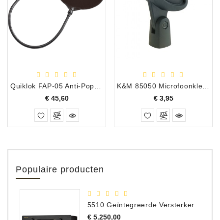
Quiklok FAP-05 Anti-Popfilter Microfoon, Nylon
K&M 85050 Microfoonklem 3/8"+5/8" 22mm Zwart
Prijs
Prijs
€ 45,60
€ 3,95
Populaire producten
5510 Geïntegreerde Versterker
Prijs
€ 5.250,00