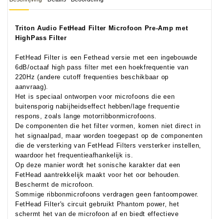
Triton Audio
FetHead Filter Microfoon Pre-Amp met
HighPass Filter
FetHead Filter is een Fethead versie met een ingebouwde
6dB/octaaf high pass filter met een hoekfrequentie van
220Hz (andere cutoff frequenties beschikbaar op
aanvraag).
Het is speciaal ontworpen voor microfoons die een
buitensporig nabijheidseffect hebben/lage frequentie
respons, zoals lange motorribbonmicrofoons.
De componenten die het filter vormen, komen niet direct in
het signaalpad, maar worden toegepast op de componenten
die de versterking van FetHead Filters versterker instellen,
waardoor het frequentieafhankelijk is.
Op deze manier wordt het sonische karakter dat een
FetHead aantrekkelijk maakt voor het oor behouden.
Beschermt de microfoon.
Sommige ribbonmicrofoons verdragen geen fantoompower.
FetHead Filter's circuit gebruikt Phantom power, het
schermt het van de microfoon af en biedt effectieve