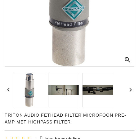
Apparatuur
Opname
Apparatuur
Blaasinstrumenten
Slaginstrumenten

Microfoons
Versterking


Instrumenten
Celtic
Instruments
TRITON AUDIO FETHEAD FILTER MICROFOON PRE-
Shop
AMP MET HIGHPASS FILTER
Bladmuziek
|
lees beoordeling