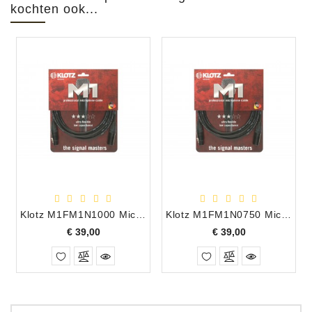
kochten ook...
Klotz M1FM1N1000 Microfoonkabel XLR-M - XLR-F 10m
Klotz M1FM1N0750 Microfoonkabel XLR-F - XLR-M 7,5 m
Prijs
Prijs
€ 39,00
€ 39,00