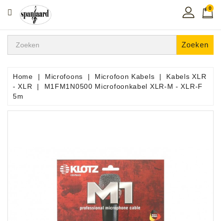
0
CATEGORIE
Home
Zoeken
Muziekles
In
Home
Microfoons
Microfoon Kabels
Kabels XLR
De
- XLR
M1FM1N0500 Microfoonkabel XLR-M - XLR-F
Regio
5m
Toetsen
Instrumenten
Hifi
Snaarinstrumenten
Pro
Audio