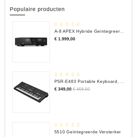
Populaire producten
A-8 APEX Hybride Geïntegreerde Versterker
Prijs
€ 1.999,00
PSR-E483 Portable Keyboard, 61 Toetsen
Normale
Prijs
€ 349,00
€ 458,60
prijs
5510 Geïntegreerde Versterker