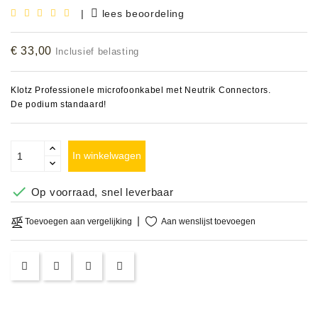
|
lees beoordeling
Accessoires
€ 33,00
Inclusief belasting
DEMO
MODELLEN
Klotz Professionele microfoonkabel met Neutrik Connectors.
OPRUIMING
De podium standaard!
OCCASIONS
In winkelwagen
DEMONSTRATIES
&

Op voorraad, snel leverbaar
CLINICS
Aan wenslijst toevoegen
Toevoegen aan vergelijking
VERHUUR,
SERVICE
&
DIENSTEN