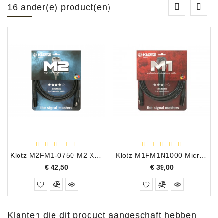
16 ander(e) product(en)
Klotz M2FM1-0750 M2 XLR-F - XLR-M 7,5 m
Klotz M1FM1N1000 Microfoonkabel XLR-M - XLR-F 10m
Prijs
Prijs
€ 42,50
€ 39,00
Klanten die dit product aangeschaft hebben