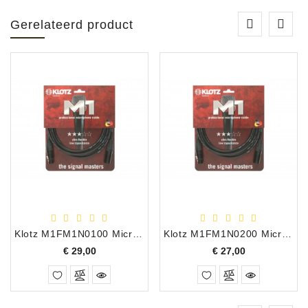
Gerelateerd product
Klotz M1FM1N0100 Microfoonkabel XLR-M - XLR-F 1m
Klotz M1FM1N0200 Microfoonkabel XLR-M - XLR-F 2m
Prijs
Prijs
€ 29,00
€ 27,00