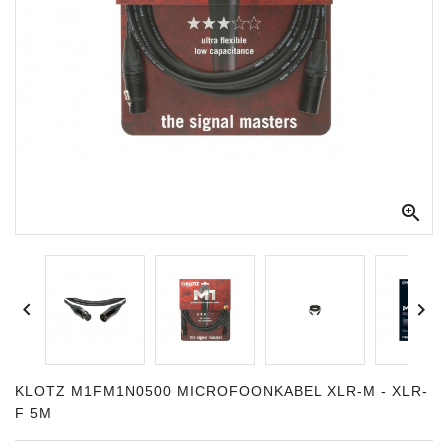
Apparatuur
Opname
Apparatuur
Blaasinstrumenten
Slaginstrumenten

Microfoons
Versterking
Instrumenten


Celtic
Instruments
Shop
KLOTZ M1FM1N0500 MICROFOONKABEL XLR-M - XLR-
F 5M
Bladmuziek