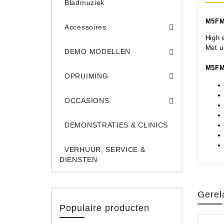
Bladmuziek
M5FM1
Accessoires
High 
DEMO Opname App
DEMO Toe
Met u
DEMO MODELLEN
Opruiming Elec. Gitaren & Amps
Opruiming S
Opruiming 
Opruiming Opname A
Opruiming Toetsen
M5F
OPRUIMING
Occ. Gitaar/Bas Ve
OCCASIONS
DEMONSTRATIES & CLINICS
VERHUUR, SERVICE &
DIENSTEN
Gerel
Populaire producten