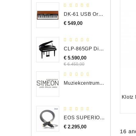
DK-61 USB Orgel Controller met Drawbars
€ 549,00
Prijs
CLP-865GP Digitale Vleugel, Hoogglans Zwart, DEMO Model
€ 5.590,00
Normale
Prijs
prijs
€ 6.450,00
Muziekcentrum Simeon Bergen
EOS SUPERIOR EM Schuko - C15 - Netstroom Kabel, 1.0 Meter
€ 2.295,00
Prijs
16 an