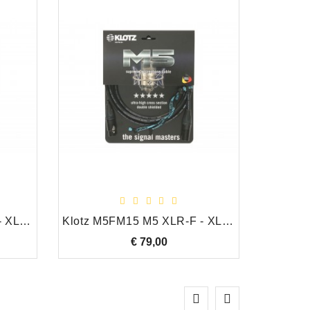
Klotz M5FM06 M5 XLR-F - XLR-M Neutrik gold-plated pins 6,0 m
Klotz M5FM15 M5 XLR-F - XLR-M Neutrik gold-plated pins 15,0 m
€ 79,00
Prijs