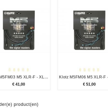
Klotz M5FM03 M5 XLR-F - XLR-M Neutrik gold-plated pins 3,0 m
€ 41,00
Prijs
€ 51,00
Prijs
der(e) product(en)