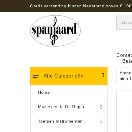
Gratis verzending binnen Nederland boven € 100
Contac
Bet
Home
Alle Categorieën
pins 
Home
Muziekles In De Regio
Keyboard Tassen, Koffers, Hoezen
Toetsen Instrumenten
Draaitafel/Platenspeler 
Draaitafel/Platenspeler Vervangings Naalden Tonar