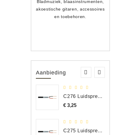
Bladmuziek, blaasinstrumenten,
Toets
akoestische gitaren, accessoires
apparat
en toebehoren.
Aanbieding
C276 Luidspreker kabel 2 x 2,50 mm² (per meter)
€ 3,25
Prijs
C275 Luidspreker kabel 2 x 1,50 mm² (Per Meter)