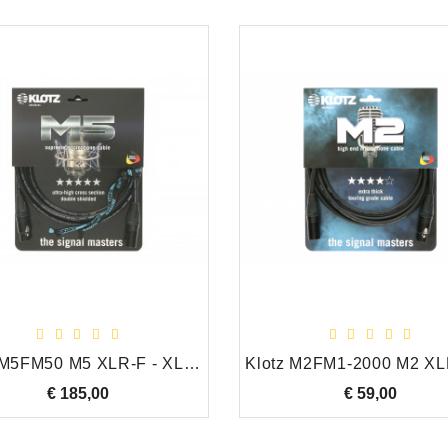
Klotz M5FM50 M5 XLR-F - XLR-M Neutrik gold-plated pins 50,0 m
€ 185,00
Prijs
€ 59,00
Prijs