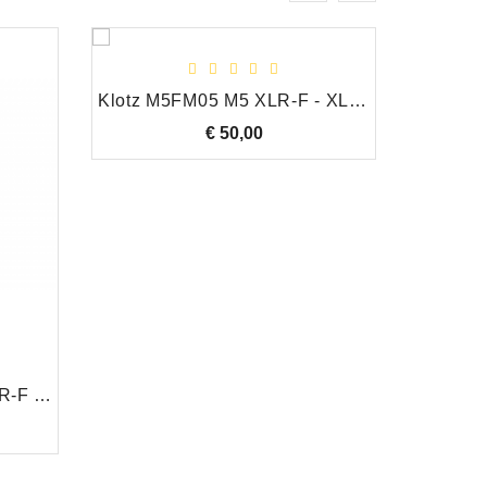
Klotz M5FM05 M5 XLR-F - XLR-M Neutrik gold-plated pins 5,0 m
€ 50,00
Prijs
Klotz M2FM1-2000 M2 XLR-F - XLR-M 20,0 m