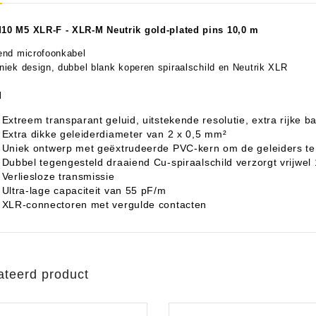
0 M5 XLR-F - XLR-M Neutrik gold-plated pins 10,0 m
end microfoonkabel
aratuur
tseninstrumenten
niek design, dubbel blank koperen spiraalschild en Neutrik XLR
laginstrumenten
Microfoons/Opname
pparatuur
 Instrumenten
Vincent Kabels OPRUIMING
Van Den Hul Kabels OPRUIMING
M
Extreem transparant geluid, uitstekende resolutie, extra rijke ba
rsterking
Extra dikke geleiderdiameter van 2 x 0,5 mm²
Uniek ontwerp met geëxtrudeerde PVC-kern om de geleiders te 
Dubbel tegengesteld draaiend Cu-spiraalschild verzorgt vrijwe
Verliesloze transmissie
Ultra-lage capaciteit van 55 pF/m
XLR-connectoren met vergulde contacten
ateerd product