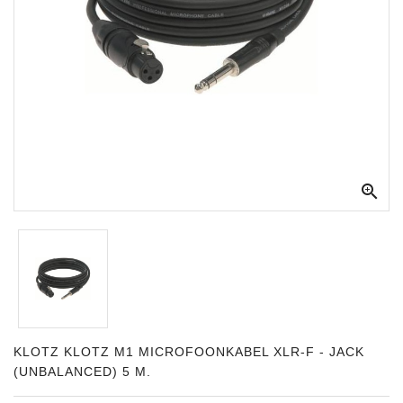
Apparatuur
Opname
Apparatuur
Blaasinstrumenten
Slaginstrumenten

Microfoons
Versterking
Instrumenten
Celtic
Instruments
Shop
KLOTZ KLOTZ M1 MICROFOONKABEL XLR-F - JACK
(UNBALANCED) 5 M.
Bladmuziek