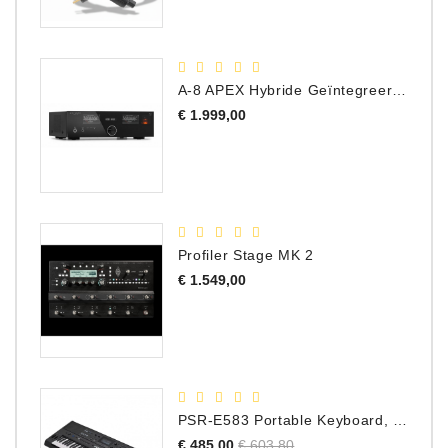
A-8 APEX Hybride Geïntegreerde Versterker
Prijs
€ 1.999,00
Profiler Stage MK 2
Prijs
€ 1.549,00
PSR-E583 Portable Keyboard, 61 Toetsen
Normale
Prijs
€ 485,00
€ 603,80