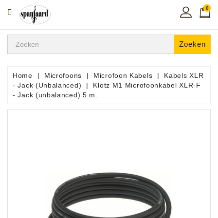
0
CATEGORIE
Home
Zoeken
Muziekles
In
Home
Microfoons
Microfoon Kabels
Kabels XLR
De
- Jack (Unbalanced)
Klotz M1 Microfoonkabel XLR-F
Regio
- Jack (unbalanced) 5 m.
Toetsen
Instrumenten
Hifi
Snaarinstrumenten
Pro
Audio