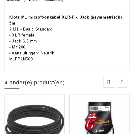
Klotz M1 microfoonkabel XLR-F -. Jack (asymmetrisch)
5m
? M1 - Basic Standard
- XLR female
- Jack 6,3 mm
- MY206
- Aansluitingen: Neutrik
M1FP1N500
4 ander(e) product(en)