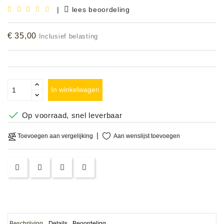
|
lees beoordeling
Accessoires
€ 35,00
Inclusief belasting
DEMO
MODELLEN
OPRUIMING
In winkelwagen
OCCASIONS

Op voorraad, snel leverbaar
DEMONSTRATIES
&
Aan wenslijst toevoegen
Toevoegen aan vergelijking
CLINICS
VERHUUR,
SERVICE
&
DIENSTEN
Beschrijving
Details
Beoordeling