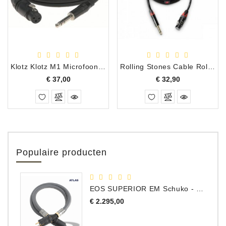
Klotz Klotz M1 Microfoonkabel XLR-F - Jack (unbalanced) 7,5 m.
Rolling Stones Cable Rolling Stones Microfoonkabel 10m Jack-XLRF
Prijs
Prijs
€ 37,00
€ 32,90
Populaire producten
EOS SUPERIOR EM Schuko - C15 - Netstroom Kabel, 1.0 Meter
Prijs
€ 2.295,00