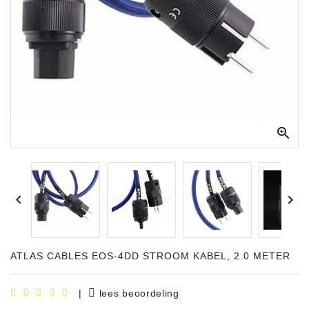
Apparatuur
Opname
Apparatuur
Blaasinstrumenten
Slaginstrumenten

Microfoons
Versterking


Instrumenten
Celtic
Instruments
ATLAS CABLES EOS-4DD STROOM KABEL, 2.0 METER
Shop
Bladmuziek
|
lees beoordeling