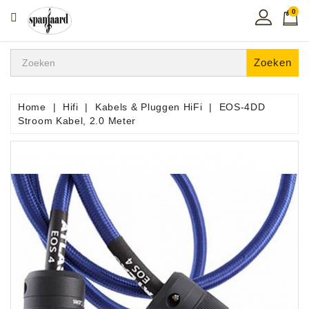
0
CATEGORIE
Home
Zoeken
Muziekles
In
Home
Hifi
Kabels & Pluggen HiFi
EOS-4DD
De
Stroom Kabel, 2.0 Meter
Regio
Toetsen
Instrumenten
Hifi
Snaarinstrumenten
Pro
Audio