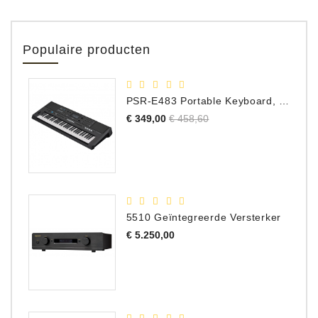
Populaire producten
PSR-E483 Portable Keyboard, 61 Toetsen
Normale
Prijs
€ 349,00
€ 458,60
prijs
5510 Geïntegreerde Versterker
Prijs
€ 5.250,00