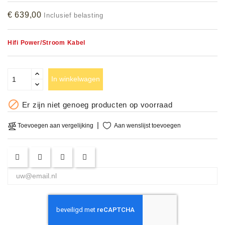
Accessoires
€ 639,00
Inclusief belasting
DEMO
Hifi Power/Stroom Kabel
MODELLEN
OPRUIMING
In winkelwagen
OCCASIONS

Er zijn niet genoeg producten op voorraad
DEMONSTRATIES
Aan wenslijst toevoegen
Toevoegen aan vergelijking
&
CLINICS
VERHUUR,
SERVICE
&
DIENSTEN