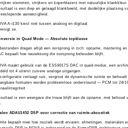
rrijken stemmen, strijkers en koperblazers met natuurlijke klankkleur.
esultaat is een diep en gelaagd klankbeeld, met duidelijke plaatsing 
eeslepende aanwezigheid.
VA A-i130 kiest niet tussen analoog en digitaal.
renigt ze.
onversie in Quad Mode — Absolute topklasse
bestanden dragen altijd een oorsprong in zich: opname, mastering en 
C bepaalt hoe nauwkeurig die oorsprong behouden blijft.
OVA maakt
gebruik van de ESS9017S DAC in quad-modus, een archite
deld tot 4 uiterst zuivere analoge uitgangen.
configuratie verlaagt ruis, vergroot de dynamische ruimte en behoud
gangbare formaten worden probleemloos ondersteund —
PCM tot 24/
naalintegriteit
esultaat is een weergave die trouw blijft aan de opname, met behoud v
o.
alen ADAU1452 DSP voor correctie van ruimte-akoustiek
imte bepaalt mee hoe muziek wordt ervaren: afmetingen, materialen e
kanaals DSP in NOVA is
gebaseerd op de SigmaDSP-architectuur va