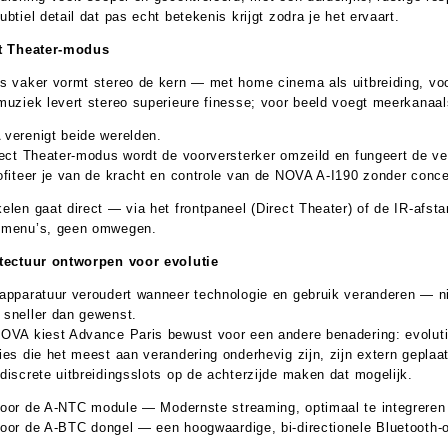
btiel detail dat pas echt betekenis krijgt zodra je het ervaart.
t Theater-modus
s vaker vormt stereo de kern — met home cinema als uitbreiding, vo
muziek levert stereo superieure finesse; voor beeld voegt meerkanaa
verenigt beide werelden.
rect Theater-modus wordt de voorversterker omzeild en fungeert de ver
ofiteer je van de kracht en controle van de NOVA A-I190 zonder con
elen gaat direct — via het frontpaneel (Direct Theater) of de IR-afs
menu’s, geen omwegen.
tectuur ontworpen voor evolutie
apparatuur veroudert wanneer technologie en gebruik veranderen — 
sneller dan gewenst.
OVA kiest Advance Paris bewust voor een andere benadering: evoluti
ies die het meest aan verandering onderhevig zijn, zijn extern geplaa
discrete uitbreidingsslots op de achterzijde maken dat mogelijk.
oor de
A-NTC
module — Modernste streaming, optimaal te integrere
oor de
A-BTC
dongel — een hoogwaardige, bi-directionele Bluetooth