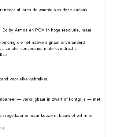
rstreept al jaren de waarde van deze aanpak.
s Dolby Atmos en PCM in hoge resolutie, maar
binding die het native signaal onveranderd
ct, zonder concessies in de overdracht.
dbar.
end voor elke gebruiker.
aneel — verkrijgbaar in zwart of lichtgrijs — met
Rob Valkering
en regelbaar en naar keuze in blauw of wit in te
verkoop / technische dienst
ng.