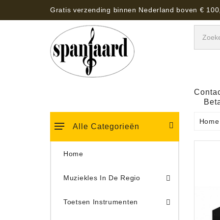
Gratis verzending binnen Nederland boven € 100
Contac
Bet
Home
Alle Categorieën
Home
Muziekles In De Regio
Keyboard Tassen, Koffers, Hoezen
Toetsen Instrumenten
Draaitafel/Platenspeler 
Draaitafel/Platenspeler Vervangings Naalden Tonar