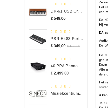
Z
e ve
Het r
DK-61 USB Orgel Controller met Drawbars
een m
€ 549,00
Prijs
De NO
Hij ve
DA-c
PSR-E483 Portable Keyboard, 61 Toetsen
Audio
De DA
€ 349,00
Normale
Prijs
€ 458,60
prijs
De N
gebun
Deze 
40 PPA Phono Pre-Amp Draaitafel Voorversterker
Alle 
€ 2.499,00
Prijs
de sig
Het r
studi
Muziekcentrum Simeon Bergen
4 kan
Je ru
De 4-