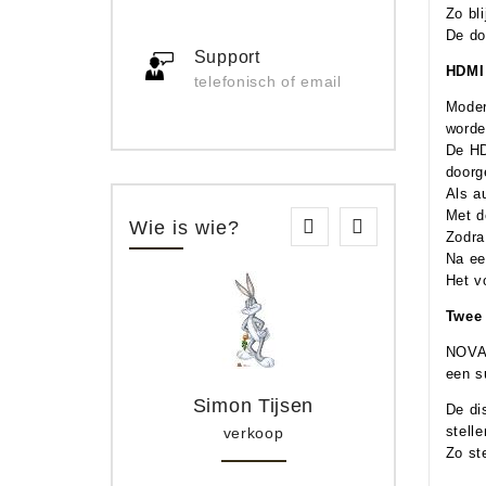
Zo bl
De do
Support
HDMI
telefonisch of email
Moder
worde
De HD
doorg
Als a
Met d
Wie is wie?
Zodra
Na een
Het v
Twee 
NOVA 
een s
Simon Tijsen
De di
stell
verkoop
Zo st