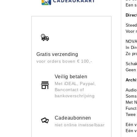
Een su
Direc
Steed
Voor 
NOVA 
In Di
Zo pr
Gratis verzending
voor orders boven € 100,-
Schak
Geen 
Veilig betalen
Archi
Met iDEAL, Paypal,
Bancontact of
Audio
bankoverschrijving
Soms 
Met N
Funct
Twee 
Cadeaubonnen
Eén v
niet online inwisselbaar
Eén v