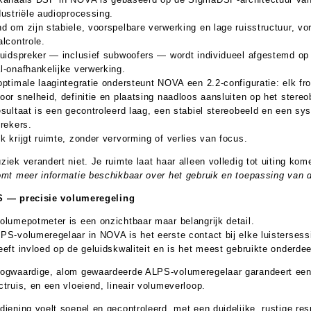
dustriële audioprocessing.
d om zijn stabiele, voorspelbare verwerking en lage ruisstructuur, vo
alcontrole.
luidspreker — inclusief subwoofers — wordt individueel afgestemd op z
l-onafhankelijke verwerking.
optimale laagintegratie ondersteunt NOVA een 2.2-configuratie: elk fro
oor snelheid, definitie en plaatsing naadloos aansluiten op het stere
esultaat is een gecontroleerd laag, een stabiel stereobeeld en een s
prekers.
k krijgt ruimte, zonder vervorming of verlies van focus.
ziek verandert niet. Je ruimte laat haar alleen volledig tot uiting kom
omt meer informatie beschikbaar over het gebruik en toepassing van
 — precisie volumeregeling
olumepotmeter is een onzichtbaar maar belangrijk detail.
PS-volumeregelaar in NOVA is het eerste contact bij elke luistersess
eeft invloed op de geluidskwaliteit en is het meest gebruikte onderde
ogwaardige, alom gewaardeerde ALPS-volumeregelaar garandeert een
ctruis, en een vloeiend, lineair volumeverloop.
diening voelt soepel en gecontroleerd, met een duidelijke, rustige re