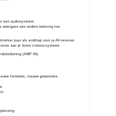
or een audiosysteem.
ls weergave een andere beleving toe.
sterker puur als eindtrap voor je AV-receiver.
cessies aan je home cinema-systeem.
tandsbediening (AMP-IN).
nieuwe formaten, nieuwe gewoontes.
e.
tst.
n
-oplossing.