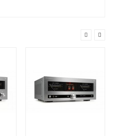
Electrische (bas)gitaren, bas en
gitaarversterking, slagwerk, live
microfoons en toebehoren.
Reparatie instrumenten,
versterking en Hifi.