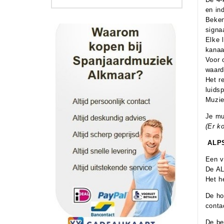
en in
Beken
signa
Elke 
kanaa
Voor 
waard
Het r
luids
Muzie
Je mu
(Er k
ALPS
Een v
De AL
Het h
De ho
conta
De be