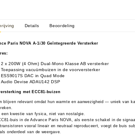
rijving
Details
Beoordeling
aratuur
tseninstrumenten
laginstrumenten
Microfoons/Opname
pparatuur
 Instrumenten
Vincent Kabels OPRUIMING
Van Den Hul Kabels OPRUIMING
ce Paris NOVA A-1i30 Geïntegreerde Versterker
res:
rsterking
2 x 200W (4 Ohm) Dual-Mono Klasse AB versterker
Toepassing vacuümbuizen in de voorversterker
ESS9017S DAC in Quad Mode
Audio Devise ADAU142 DSP
ersterking met ECC81-buizen
n blijven relevant omdat hun warmte en aanwezigheid — uniek van kar
reken.
s een kwestie van fysica, niet van nostalgie.
C81-buis in de Advance Paris NOVA, als eerste schakel in de signaalk
transistoren vooral lineair en neutraal reproduceert, voegt de buis sub
als onderdeel van de weergave.