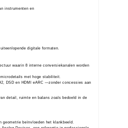
van instrumenten en
uiteenlopende digitale formaten.
ctuur waarin 8 interne conversiekanalen worden
t microdetails met hoge
stabiliteit.
192, DSD en HDMI eARC
—
zonder concessies aan
an detail, ruimte en balans zoals bedoeld in de
n geometrie beïnvloeden het klankbeeld.
n Analog Devices
, een referentie in professionele