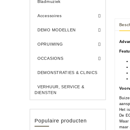
Bladmuziek
Accessoires
Besch
DEMO Opname App
DEMO Toe
DEMO MODELLEN
Opruiming Elec. Gitaren & Amps
Opruiming S
Opruiming 
Opruiming Opname A
Opruiming Toetsen
Advan
OPRUIMING
Featu
Occ. Gitaar/Bas Ve
OCCASIONS
DEMONSTRATIES & CLINICS
VERHUUR, SERVICE &
Voorv
DIENSTEN
Buize
aansp
Het i
De EC
Populaire producten
Waar 
maar 