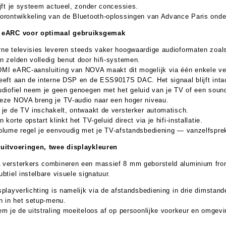
ijft je systeem actueel, zonder concessies.
orontwikkeling van de Bluetooth-oplossingen van Advance Paris onde
 eARC voor optimaal gebruiksgemak
ne televisies leveren steeds vaker hoogwaardige audioformaten zoal
n zelden volledig benut door hifi-systemen.
MI eARC-aansluiting van NOVA maakt dit mogelijk via één enkele ver
eeft aan de interne DSP en de ESS9017S DAC. Het signaal blijft inta
udiofiel neem je geen genoegen met het geluid van je TV of een soun
eze NOVA breng je TV-audio naar een hoger niveau.
 je de TV inschakelt, ontwaakt de versterker automatisch.
 korte opstart klinkt het TV-geluid direct via je hifi-installatie.
olume regel je eenvoudig met je TV-afstandsbediening — vanzelfsprek
uitvoeringen, twee displaykleuren
versterkers combineren een massief 8 mm geborsteld aluminium frontp
ubtiel instelbare visuele signatuur.
Jan Rijk
splayverlichting is namelijk via de afstandsbediening in drie dimstand
en in het setup-menu.
verkoop
em je de uitstraling moeiteloos af op persoonlijke voorkeur en omgevi