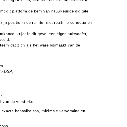
rmt dit platform de kern van nauwkeurige digitale
ijn positie in de ruimte, met realtime correctie en
ntkanaal krijgt in dit geval een eigen subwoofer,
obeeld.
ysteem dat zich als het ware losmaakt van de
en.
 de DSP)
ie.
el van de versterker.
 exacte kanaalbalans, minimale vervorming en
spons.