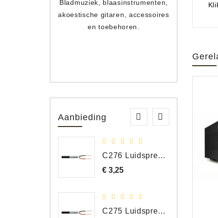
Bladmuziek, blaasinstrumenten,
Toets
Kl
akoestische gitaren, accessoires
apparat
en toebehoren.
Gerel
Aanbieding
C276 Luidspreker kabel 2 x 2,50 mm² (per meter)
€ 3,25
Prijs
C275 Luidspreker kabel 2 x 1,50 mm² (Per Meter)