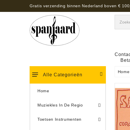
Gratis verzending binnen Nederland boven € 100
Contac
Bet
Home
Alle Categorieën
Home
Muziekles In De Regio
Keyboard Tassen, Koffers, Hoezen
Toetsen Instrumenten
Draaitafel/Platenspeler 
Draaitafel/Platenspeler Vervangings Naalden Tonar