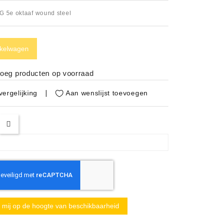
G 5e oktaaf wound steel
nkelwagen
noeg producten op voorraad
Aan wenslijst toevoegen
ergelijking
mij op de hoogte van beschikbaarheid