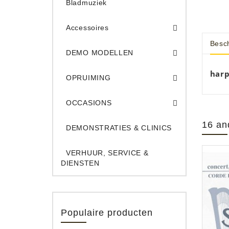
Bladmuziek
Accessoires
Besch
DEMO Opname App
DEMO Toe
DEMO MODELLEN
Opruiming Elec. Gitaren & Amps
Opruiming S
Opruiming 
Opruiming Opname A
Opruiming Toetsen
harp
OPRUIMING
Occ. Gitaar/Bas Ve
OCCASIONS
16 an
DEMONSTRATIES & CLINICS
VERHUUR, SERVICE &
DIENSTEN
Populaire producten