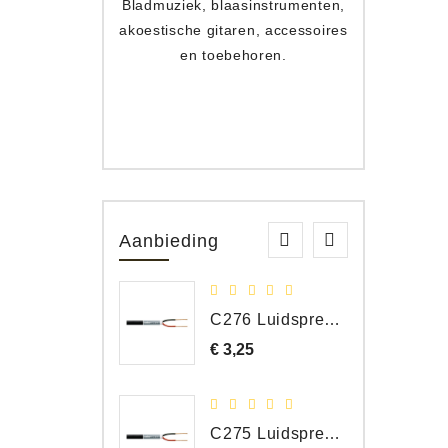
Bladmuziek, blaasinstrumenten,
Toets
akoestische gitaren, accessoires
apparat
en toebehoren.
Aanbieding
C276 Luidspreker kabel 2 x 2,50 mm² (per meter)
€ 3,25
Prijs
C275 Luidspreker kabel 2 x 1,50 mm² (Per Meter)