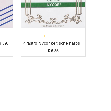
Savarez HPN68 harpsnaar J9 G 2e oktaaf
Pirastro Nycor keltische harpsnaar C 3e octaaf
€ 6,35
Prijs