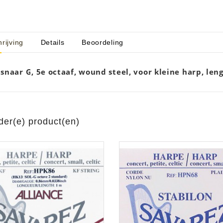
rijving
Details
Beoordeling
aratuur
tseninstrumenten
laginstrumenten
Microfoons/Opname
pparatuur
 Instrumenten
Vincent Kabels OPRUIMING
Van Den Hul Kabels OPRUIMING
snaar G, 5e octaaf, wound steel, voor kleine harp, leng
rsterking
der(e) product(en)