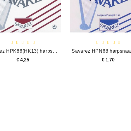
Savarez HPK86(HK13) harpsnaar G 2e oktaaf Alliance
€ 4,25
Prijs
€ 1,70
Prijs