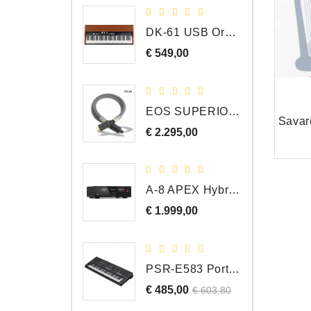
DK-61 USB Orgel Controller met Drawbars
€ 549,00
Prijs
EOS SUPERIOR EM Schuko - C15 - Netstroom Kabel, 1.0 Meter
€ 2.295,00
Prijs
A-8 APEX Hybride Geïntegreerde Versterker
€ 1.999,00
Prijs
PSR-E583 Portable Keyboard, 61 Toetsen
€ 485,00
Normale
Prijs
€ 603,80
prijs