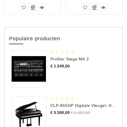
Populaire producten
Profiler Stage MK 2
Prijs
€ 1.549,00
CLP-865GP Digitale Vleugel, Hoogglans Zwart, DEMO Model
Normale
Prijs
€ 5.590,00
€ 6.450,00
prijs