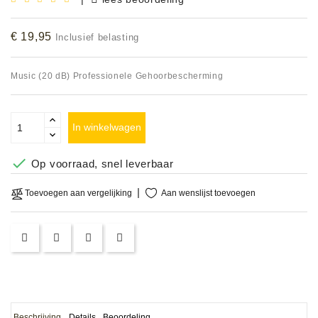
Accessoires
€ 19,95
Inclusief belasting
DEMO
MODELLEN
Music (20 dB) Professionele Gehoorbescherming
OPRUIMING
In winkelwagen
OCCASIONS

Op voorraad, snel leverbaar
DEMONSTRATIES
&
Aan wenslijst toevoegen
Toevoegen aan vergelijking
CLINICS
VERHUUR,
SERVICE
&
DIENSTEN
Beschrijving
Details
Beoordeling