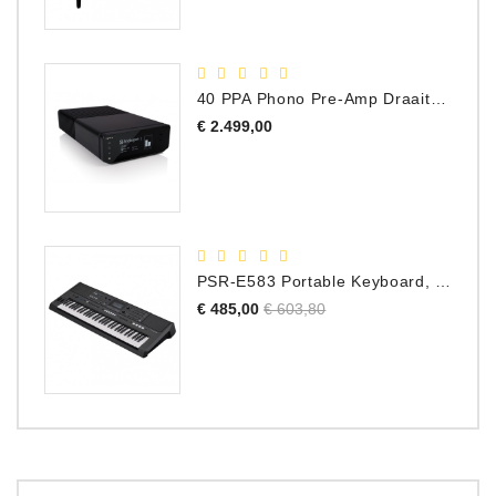
40 PPA Phono Pre-Amp Draaitafel Voorversterker
Prijs
€ 2.499,00
PSR-E583 Portable Keyboard, 61 Toetsen
Normale
Prijs
€ 485,00
€ 603,80
prijs