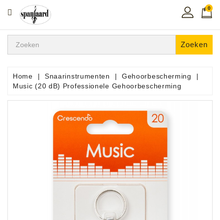
0
CATEGORIE
Home
Zoeken
Muziekles
In
Home
Snaarinstrumenten
Gehoorbescherming
De
Music (20 dB) Professionele Gehoorbescherming
Regio
Toetsen
Instrumenten
Hifi
Snaarinstrumenten
Pro
Audio