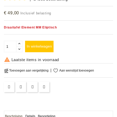
Accessoires
€ 49,00
Inclusief belasting
DEMO
MODELLEN
Draaitafel Element MM Eliptisch
OPRUIMING
In winkelwagen
OCCASIONS

Laatste items in voorraad
DEMONSTRATIES
&
Aan wenslijst toevoegen
Toevoegen aan vergelijking
CLINICS
VERHUUR,
SERVICE
&
DIENSTEN
Beschrijving
Details
Beoordeling