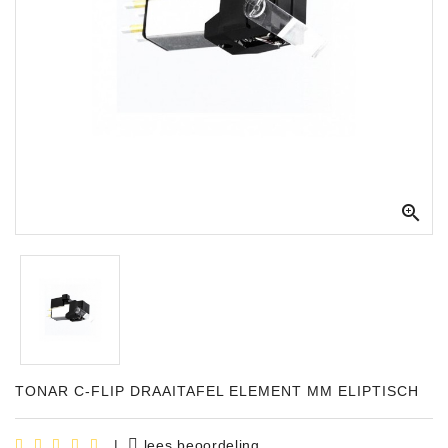
Apparatuur
Opname
Apparatuur
Blaasinstrumenten
Slaginstrumenten

Microfoons
Versterking
Instrumenten
Celtic
Instruments
Shop
TONAR C-FLIP DRAAITAFEL ELEMENT MM ELIPTISCH
Bladmuziek
|
lees beoordeling