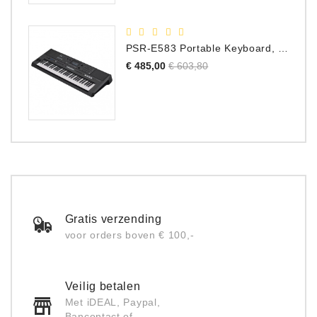
PSR-E583 Portable Keyboard, 61 Toetsen
Normale
Prijs
€ 485,00
€ 603,80
prijs
Gratis verzending
voor orders boven € 100,-
Veilig betalen
Met iDEAL, Paypal,
Bancontact of