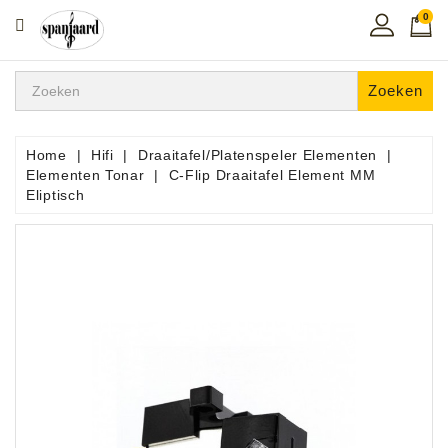
0
CATEGORIE
Home
Zoeken
Muziekles
In
Home
Hifi
Draaitafel/Platenspeler Elementen
De
Elementen Tonar
C-Flip Draaitafel Element MM
Regio
Eliptisch
Toetsen
Instrumenten
Hifi
Snaarinstrumenten
Pro
Audio