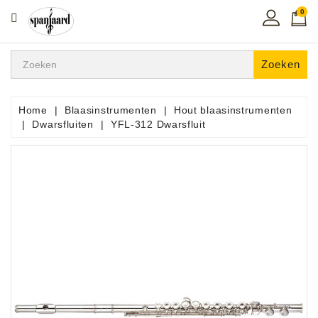
0
CATEGORIE
Home
Zoeken
Muziekles
In
Home
Blaasinstrumenten
Hout blaasinstrumenten
De
Dwarsfluiten
YFL-312 Dwarsfluit
Regio
Toetsen
Instrumenten
Hifi
Snaarinstrumenten
Pro
Audio