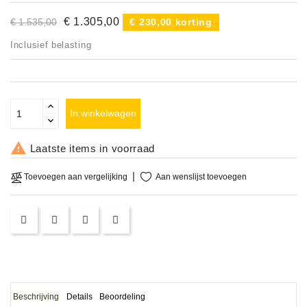
Accessoires
€ 1.305,00
€ 1.535,00
€ 230,00 korting
Inclusief belasting
DEMO
MODELLEN
OPRUIMING
In winkelwagen
OCCASIONS

Laatste items in voorraad
DEMONSTRATIES
Aan wenslijst toevoegen
Toevoegen aan vergelijking
&
CLINICS
VERHUUR,
SERVICE
&
DIENSTEN
Beschrijving
Details
Beoordeling