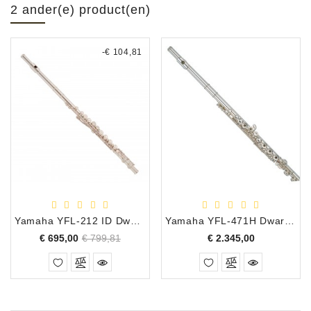
2 ander(e) product(en)
-€ 104,81
Yamaha YFL-212 ID Dwarsfluit
Yamaha YFL-471H Dwarsfluit
Normale
Prijs
Prijs
€ 695,00
€ 799,81
€ 2.345,00
prijs