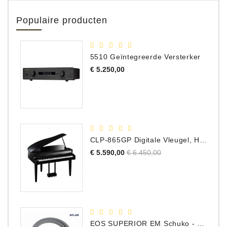
Populaire producten
5510 Geïntegreerde Versterker
Prijs
€ 5.250,00
CLP-865GP Digitale Vleugel, Hoogglans Zwart, DEMO Model
Normale
Prijs
€ 5.590,00
€ 6.450,00
prijs
EOS SUPERIOR EM Schuko - C15 - Netstroom Kabel, 1.0 Meter