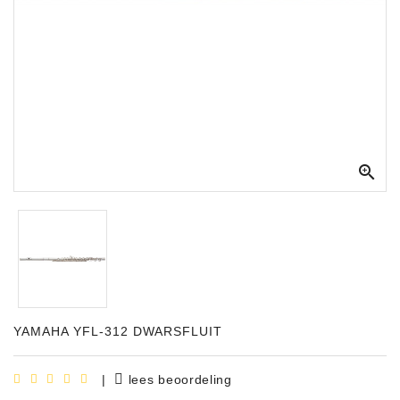
Apparatuur
Opname
Apparatuur
Blaasinstrumenten
Slaginstrumenten

Microfoons
Versterking
Instrumenten
Celtic
Instruments
YAMAHA YFL-312 DWARSFLUIT
Shop
Bladmuziek
|
lees beoordeling