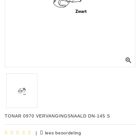
Apparatuur
Opname
Apparatuur
Blaasinstrumenten
Slaginstrumenten

Microfoons
Versterking
Instrumenten
Celtic
Instruments
TONAR 0970 VERVANGINGSNAALD DN-145 S
Shop
Bladmuziek
|
lees beoordeling