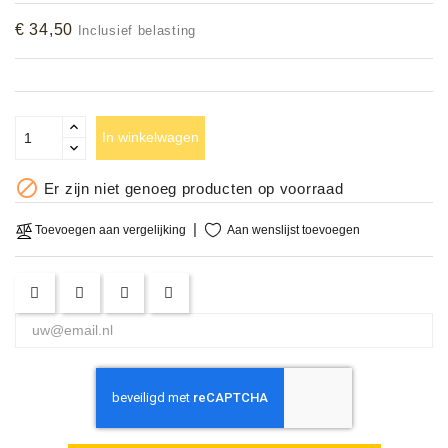
Accessoires
€ 34,50
Inclusief belasting
DEMO
MODELLEN
In winkelwagen
OPRUIMING

Er zijn niet genoeg producten op voorraad
OCCASIONS
Aan wenslijst toevoegen
Toevoegen aan vergelijking
DEMONSTRATIES
&
CLINICS
VERHUUR,
SERVICE
&
DIENSTEN