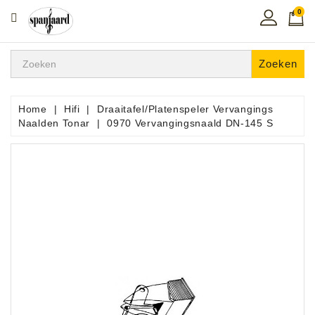
0
CATEGORIE
Home
Zoeken
Muziekles
In
Home
Hifi
Draaitafel/Platenspeler Vervangings
De
Naalden Tonar
0970 Vervangingsnaald DN-145 S
Regio
Toetsen
Instrumenten
Hifi
Snaarinstrumenten
Pro
Audio