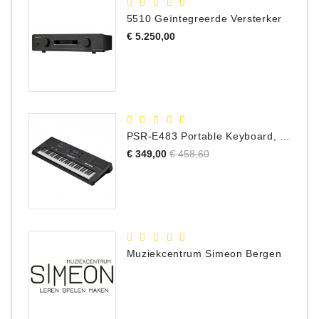
5510 Geïntegreerde Versterker
Prijs
€ 5.250,00
PSR-E483 Portable Keyboard, 61 Toetsen
Normale
Prijs
€ 349,00
€ 458,60
prijs
Muziekcentrum Simeon Bergen