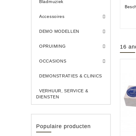
Bladmuziek
Besch
Accessoires
DEMO Opname App
DEMO Toe
DEMO MODELLEN
Opruiming Elec. Gitaren & Amps
Opruiming S
Opruiming 
Opruiming Opname A
Opruiming Toetsen
OPRUIMING
16 an
Occ. Gitaar/Bas Ve
OCCASIONS
DEMONSTRATIES & CLINICS
VERHUUR, SERVICE &
DIENSTEN
Populaire producten