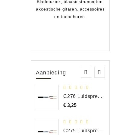
Bladmuziek, blaasinstrumenten,
Toets
akoestische gitaren, accessoires
apparat
en toebehoren.
Aanbieding
C276 Luidspreker kabel 2 x 2,50 mm² (per meter)
€ 3,25
Prijs
C275 Luidspreker kabel 2 x 1,50 mm² (Per Meter)