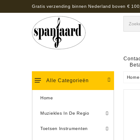
Gratis verzending binnen Nederland boven € 100
Contac
Bet
Home
Alle Categorieën
Home
Muziekles In De Regio
Keyboard Tassen, Koffers, Hoezen
Toetsen Instrumenten
Draaitafel/Platenspeler 
Draaitafel/Platenspeler Vervangings Naalden Tonar