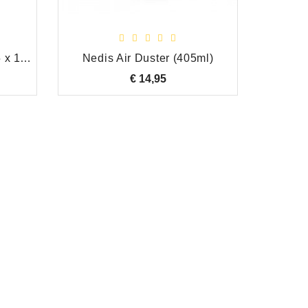
Adam Hall Rubber voet 25 x 11 mm (per stuk)
Nedis Air Duster (405ml)
€ 14,95
Prijs