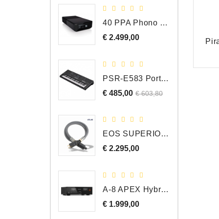
40 PPA Phono Pre-Amp Draaitafel Voorversterker
€ 2.499,00
Prijs
Pir
PSR-E583 Portable Keyboard, 61 Toetsen
€ 485,00
Normale
Prijs
€ 603,80
prijs
EOS SUPERIOR EM Schuko - C15 - Netstroom Kabel, 1.0 Meter
€ 2.295,00
Prijs
A-8 APEX Hybride Geïntegreerde Versterker
€ 1.999,00
Prijs