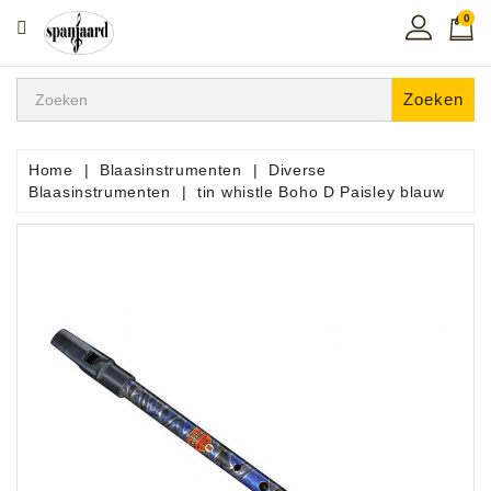
0
CATEGORIE
Home
Zoeken
Muziekles
In
Home
Blaasinstrumenten
Diverse
De
Blaasinstrumenten
tin whistle Boho D Paisley blauw
Regio
Toetsen
Instrumenten
Hifi
Snaarinstrumenten
Pro
Audio