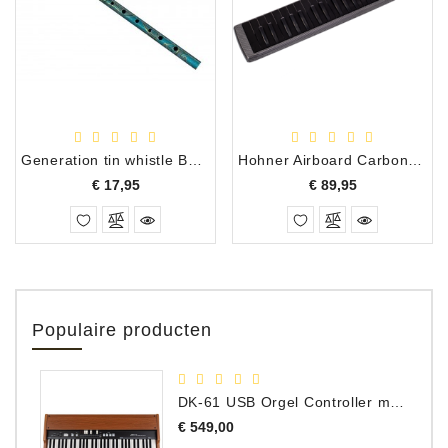
Generation tin whistle Boho D Paisley groen
Hohner Airboard Carbon 37
Prijs
Prijs
€ 17,95
€ 89,95
Populaire producten
DK-61 USB Orgel Controller met Drawbars
Prijs
€ 549,00