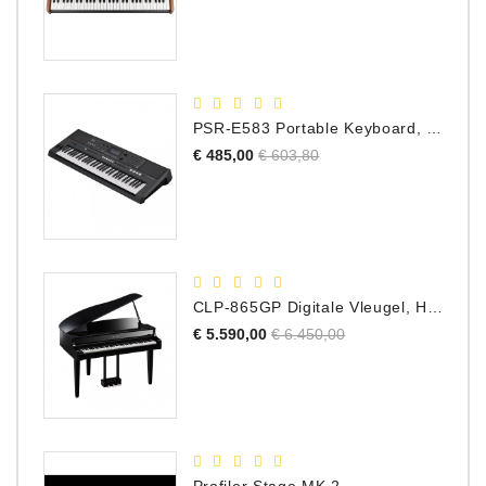
PSR-E583 Portable Keyboard, 61 Toetsen
Normale
Prijs
€ 485,00
€ 603,80
prijs
CLP-865GP Digitale Vleugel, Hoogglans Zwart, DEMO Model
Normale
Prijs
€ 5.590,00
€ 6.450,00
prijs
Profiler Stage MK 2