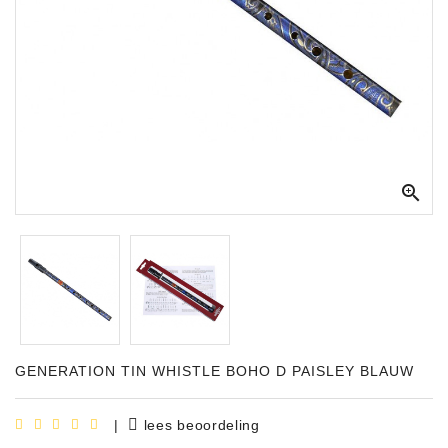
Apparatuur
Opname
Apparatuur
Blaasinstrumenten
Slaginstrumenten

Microfoons
Versterking
Instrumenten
Celtic
Instruments
GENERATION TIN WHISTLE BOHO D PAISLEY BLAUW
Shop
Bladmuziek
|
lees beoordeling