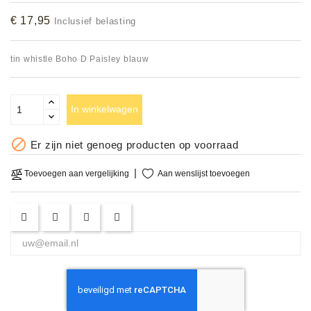
Accessoires
€ 17,95
Inclusief belasting
DEMO
tin whistle Boho D Paisley blauw
MODELLEN
OPRUIMING
In winkelwagen
OCCASIONS

Er zijn niet genoeg producten op voorraad
DEMONSTRATIES
Aan wenslijst toevoegen
Toevoegen aan vergelijking
&
CLINICS
VERHUUR,
SERVICE
&
DIENSTEN