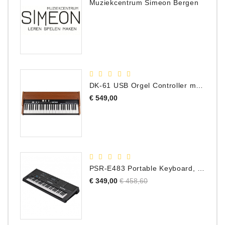
Muziekcentrum Simeon Bergen
DK-61 USB Orgel Controller met Drawbars
Prijs
€ 549,00
PSR-E483 Portable Keyboard, 61 Toetsen
Normale
Prijs
€ 349,00
€ 458,60
prijs