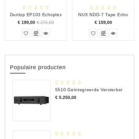
Dunlop EP103 Echoplex
NUX NDD-7 Tape Echo
Normale
Prijs
Prijs
€ 199,00
€ 275,00
€ 159,00
prijs
Populaire producten
5510 Geïntegreerde Versterker
Prijs
€ 5.250,00