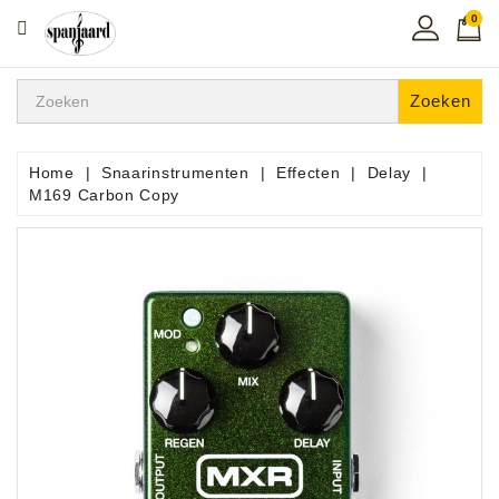
0
CATEGORIE
Home
Zoeken
Muziekles
In
Home
Snaarinstrumenten
Effecten
Delay
De
M169 Carbon Copy
Regio
Toetsen
Instrumenten
Hifi
Snaarinstrumenten
Pro
Audio