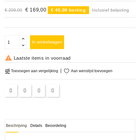
Accessoires
€ 169,00
€ 209,00
€ 40,00 korting
Inclusief belasting
DEMO
MODELLEN
In winkelwagen
OPRUIMING

Laatste items in voorraad
OCCASIONS
Aan wenslijst toevoegen
Toevoegen aan vergelijking
DEMONSTRATIES
&
CLINICS
VERHUUR,
SERVICE
&
DIENSTEN
Beschrijving
Details
Beoordeling