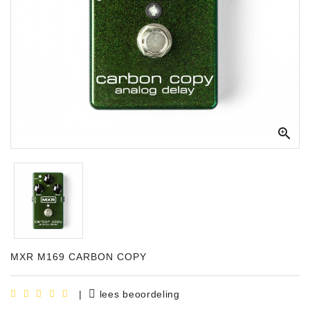
Apparatuur
Opname
Apparatuur
Blaasinstrumenten
Slaginstrumenten

Microfoons
Versterking
Instrumenten
Celtic
Instruments
MXR M169 CARBON COPY
Shop
Bladmuziek
|
lees beoordeling