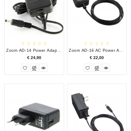
Accessoires
DEMO
MODELLEN
OPRUIMING
Zoom AD-14 Power Adapter voor Zoom H-4n, R-16, Q-3 etc.
Zoom AD-16 AC Power Adapter
OCCASIONS
Prijs
Prijs
€ 24,90
€ 22,00
DEMONSTRATIES
&
CLINICS
VERHUUR,
SERVICE
&
DIENSTEN