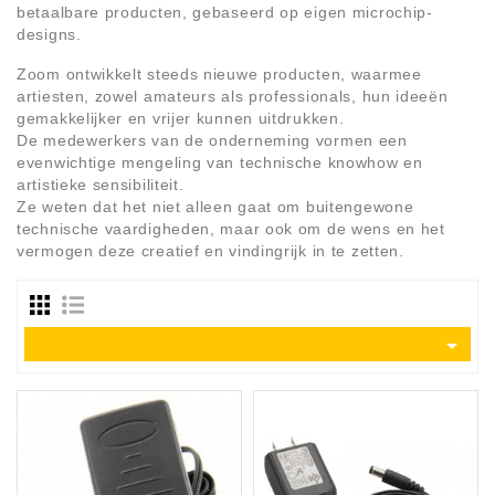
Apparatuur
betaalbare producten, gebaseerd op eigen microchip-
designs.
Opname
Zoom ontwikkelt steeds nieuwe producten, waarmee
Apparatuur
artiesten, zowel amateurs als professionals, hun ideeën
gemakkelijker en vrijer kunnen uitdrukken.
Blaasinstrumenten
De medewerkers van de onderneming vormen een
evenwichtige mengeling van technische knowhow en
artistieke sensibiliteit.
Slaginstrumenten
Ze weten dat het niet alleen gaat om buitengewone
technische vaardigheden, maar ook om de wens en het
Microfoons
vermogen deze creatief en vindingrijk in te zetten.
Versterking
Instrumenten

Celtic
Instruments
Shop
Bladmuziek