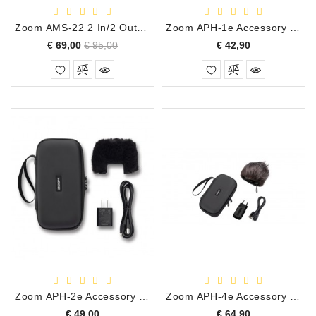
Zoom AMS-22 2 In/2 Out USB/Audio Interface voor Muziek en Streaming OPRUIMING!!!
Zoom APH-1e Accessory Pack voor H-1 Essential
Normale
Prijs
Prijs
€ 69,00
€ 95,00
€ 42,90
prijs
Zoom APH-2e Accessory Pack voor H-2 Essential
Zoom APH-4e Accessory Pack voor H-4 Essential
Prijs
Prijs
€ 49,00
€ 64,90