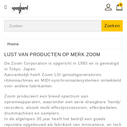
0
CATEGORIE
Home
Zoeken
Muziekles
In
Home
De
LIJST VAN PRODUCTEN OP MERK ZOOM
Regio
De Zoom Corporation is opgericht in 1983 en is gevestigd
Toetsen
in Tokyo, Japan.
Instrumenten
Aanvankelijk heeft Zoom LSI-geluidsgeneratoren,
ritmemachines en MIDI-synchronisatiesystemen ontwikkeld
voor andere fabrikanten.
Hifi
Zoom produceert een breed spectrum aan
opnameapparaten, waaronder een serie draagbare ‘handy’
Snaarinstrumenten
recorders, alsook multi-effectprocessoren, effectpedalen,
drummachines en samplers.
Pro
In de afgelopen 30 jaar heeft het bedrijf een goede
Audio
reputatie opgebouwd als fabrikant van innovatieve, en toch