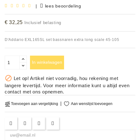
|
lees beoordeling
Accessoires
€ 32,25
Inclusief belasting
DEMO
MODELLEN
D'Addario EXL165SL set bassnaren extra long scale 45-105
OPRUIMING
OCCASIONS
In winkelwagen
DEMONSTRATIES

Let op! Artikel niet voorradig, hou rekening met
&
langere levertijd. Voor meer informatie kunt u altijd even
CLINICS
contact met ons opnemen.
VERHUUR,
Aan wenslijst toevoegen
Toevoegen aan vergelijking
SERVICE
&
DIENSTEN