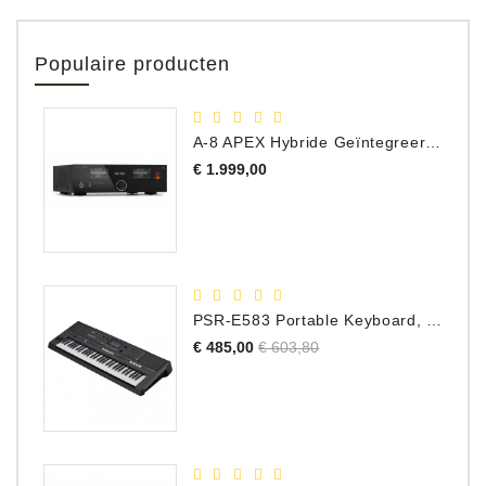
Populaire producten
A-8 APEX Hybride Geïntegreerde Versterker
Prijs
€ 1.999,00
PSR-E583 Portable Keyboard, 61 Toetsen
Normale
Prijs
€ 485,00
€ 603,80
prijs