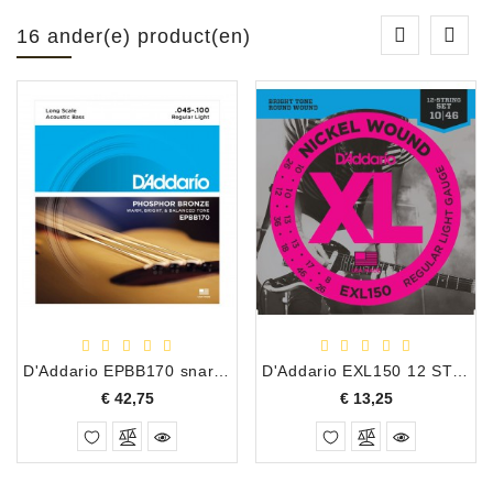
16 ander(e) product(en)
D'Addario EPBB170 snarenset voor akoestische basgitaar .045-.100
D'Addario EXL150 12 STRING 10 - 46
Prijs
Prijs
€ 42,75
€ 13,25