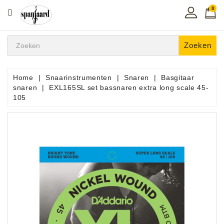
0
CATEGORIE
Home
Zoeken
Muziekles
In
Home
Snaarinstrumenten
Snaren
Basgitaar
De
snaren
EXL165SL set bassnaren extra long scale 45-
Regio
105
Toetsen
Instrumenten
Hifi
Snaarinstrumenten
Pro
Audio