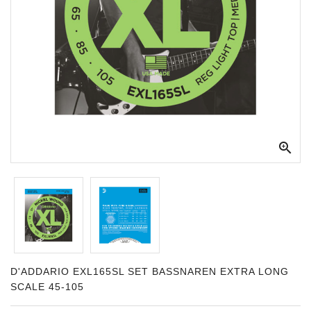
Apparatuur
Opname
Apparatuur
Blaasinstrumenten
Slaginstrumenten

Microfoons
Versterking
Instrumenten
Celtic
Instruments
Shop
D'ADDARIO EXL165SL SET BASSNAREN EXTRA LONG
SCALE 45-105
Bladmuziek