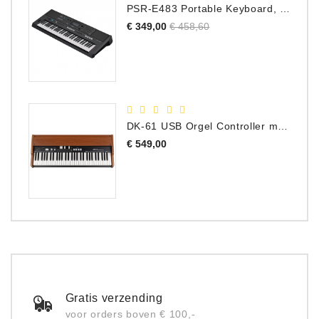
PSR-E483 Portable Keyboard, 61 Toetsen
Normale
Prijs
€ 349,00
€ 458,60
prijs
DK-61 USB Orgel Controller met Drawbars
Prijs
€ 549,00
Gratis verzending
voor orders boven € 100,-