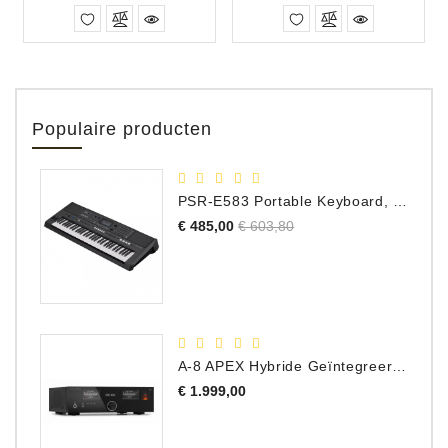
Populaire producten
PSR-E583 Portable Keyboard, 61 Toetsen
Normale
Prijs
€ 485,00
€ 603,80
prijs
A-8 APEX Hybride Geïntegreerde Versterker
Prijs
€ 1.999,00