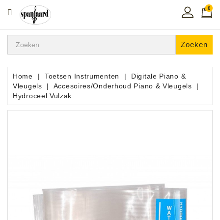
0
CATEGORIE
Home
Zoeken
Muziekles
In
Home
Toetsen Instrumenten
Digitale Piano &
De
Vleugels
Accesoires/Onderhoud Piano & Vleugels
Regio
Hydroceel Vulzak
Toetsen
Instrumenten
Hifi
Snaarinstrumenten
Pro
Audio