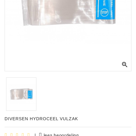
Apparatuur
Opname
Apparatuur
Blaasinstrumenten
Slaginstrumenten

Microfoons
Versterking
Instrumenten
Celtic
Instruments
Shop
DIVERSEN HYDROCEEL VULZAK
Bladmuziek
|
lees beoordeling