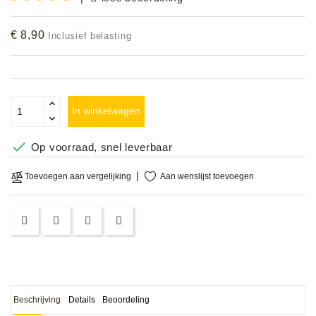
Accessoires
€ 8,90
Inclusief belasting
DEMO
MODELLEN
OPRUIMING
In winkelwagen
OCCASIONS

Op voorraad, snel leverbaar
DEMONSTRATIES
Aan wenslijst toevoegen
Toevoegen aan vergelijking
&
CLINICS
VERHUUR,
SERVICE
&
DIENSTEN
Beschrijving
Details
Beoordeling