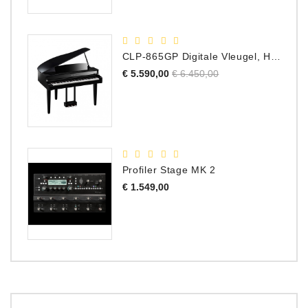
CLP-865GP Digitale Vleugel, Hoogglans Zwart, DEMO Model
Normale
Prijs
€ 5.590,00
€ 6.450,00
prijs
Profiler Stage MK 2
Prijs
€ 1.549,00